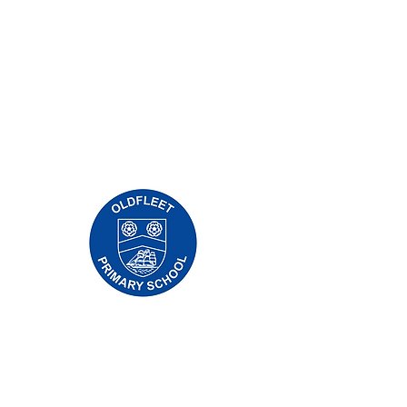
Priory Primary School, Priory Rd, Hull HU5
5RU
Telefone:
01482 509631
E-mail:
admin@priory.hull.sch.uk
Professora Executiva: Sra. J Mitchell
Diretora da Escola: Sra. A Thompson