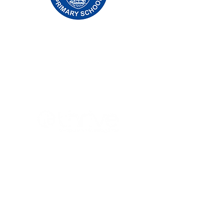
Priory Primary School, Priory Rd, Hull HU5
5RU
Telefone:
01482 509631
E-mail:
admin@priory.hull.sch.uk
Professora Executiva: Sra. J Mitchell
Diretora da Escola: Sra. A Thompson
As perguntas iniciais dos pais e membros do
público serão dirigidas à Srta. D Kirlew, nossa
Assistente de Negócios Escolares, que as
encaminhará para o funcionário relevante.
Políticas de privacidade
Informações Estatutárias