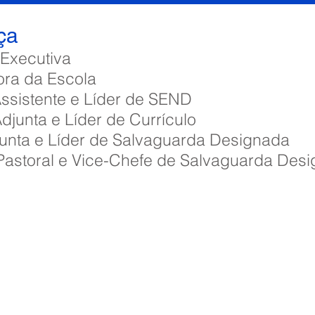
ça
a Executiva
ora da Escola
Assistente e Líder de SEND
Adjunta e Líder de Currículo
Adjunta e Líder de Salvaguarda Designada
 Pastoral e Vice-Chefe de Salvaguarda Des
imary School, Priory Rd, Hull HU5 5RU
1482 509631
E-mail:
admin@priory.hull.sch.uk
 Executiva: Sra. J Mitchell
da Escola: Sra. A Thompson