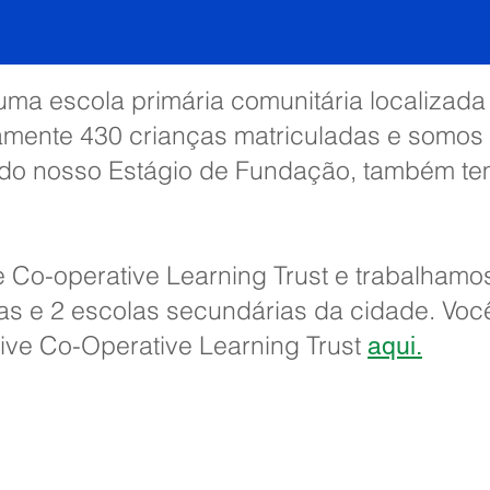
 uma escola primária comunitária localizad
mente 430 crianças matriculadas e somos
 do nosso Estágio de Fundação, também t
 Co-operative Learning Trust e trabalham
ias e 2 escolas secundárias da cidade. Vo
ive Co-Operative Learning Trust
aqui.
imary School, Priory Rd, Hull HU5 5RU
1482 509631
E-mail:
admin@priory.hull.sch.uk
 Executiva: Sra. J Mitchell