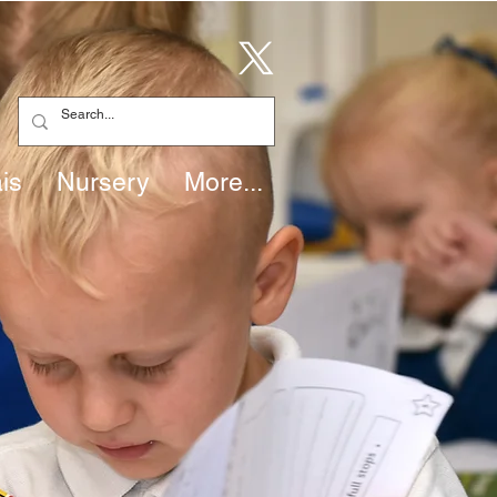
is
Nursery
More...