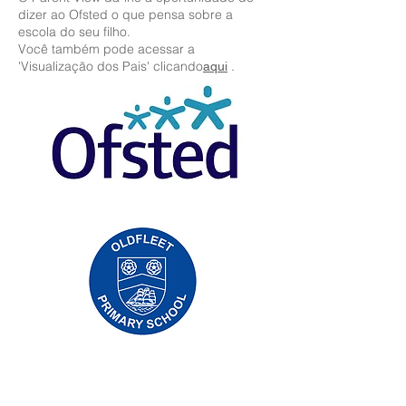
dizer ao Ofsted o que pensa sobre a
escola do seu filho.
Você também pode acessar a
'Visualização dos Pais' clicando
.
aqui
Priory Primary School, Priory Rd, Hull HU5
5RU
Telefone:
01482 509631
E-mail:
admin@priory.hull.sch.uk