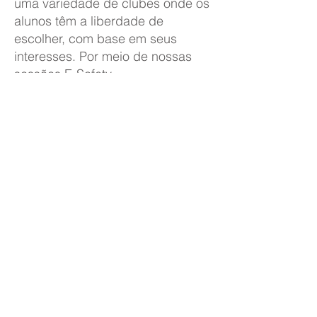
uma variedade de clubes onde os
alunos têm a liberdade de
escolher, com base em seus
interesses. Por meio de nossas
sessões E-Safety,
Philosophy4Children e PSHE,
educamos as crianças sobre seus
direitos e liberdades pessoais,
além de ajudá-las a reconhecer
como exercer essas liberdades
com segurança.
Respeito mútuo
Nossos alunos aprendem juntos
com respeito uns pelos outros.
Valorizamos e celebramos nossos
pares, conforme evidenciado em
nosso site. Cada aluno sabe que