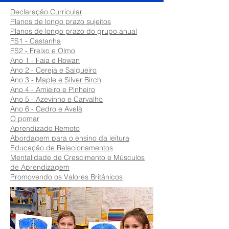
Declaração Curricular
Planos de longo prazo sujeitos
Planos de longo prazo do grupo anual
FS1 - Castanha
FS2 - Freixo e Olmo
Ano 1 - Faia e Rowan
Ano 2 - Cereja e Salgueiro
Ano 3 - Maple e Silver Birch
Ano 4 - Amieiro e Pinheiro
Ano 5 - Azevinho e Carvalho
Ano 6 - Cedro e Avelã
O pomar
Aprendizado Remoto
Abordagem para o ensino da leitura
Educação de Relacionamentos
Mentalidade de Crescimento e Músculos
de Aprendizagem
Promovendo os Valores Britânicos