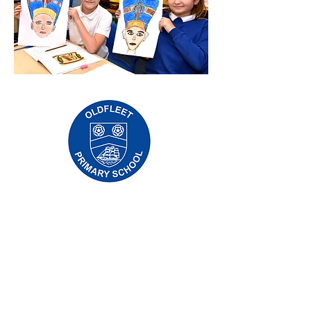
Priory Primary School, Priory Rd, Hull HU5
5RU
Telefone:
01482 509631
E-mail:
admin@priory.hull.sch.uk
Professora Executiva: Sra. J Mitchell
Diretora da Escola: Sra. A Thompson
As perguntas iniciais dos pais e membros do
público serão dirigidas à Srta. D Kirlew, nossa
Assistente de Negócios Escolares, que as
encaminhará para o funcionário relevante.