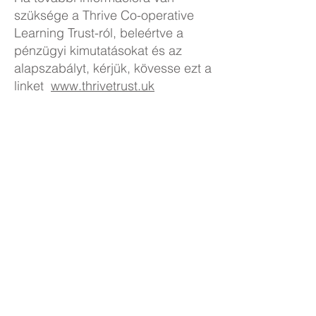
szüksége a Thrive Co-operative
Learning Trust-ról, beleértve a
pénzügyi kimutatásokat és az
alapszabályt, kérjük, kövesse ezt a
linket
www.thrivetrust.uk
A JOGI BIZALMI
DOKUMENTUMOK
GYÁRTÁSA
Thrive Co-operative Learning Trust
elérhetőségei
Központ:
Kelvin Hall School, Bricknell Ave,
Hull, HU5 4QH
Tel: 01482 342229
Email:
info@thrivetrust.uk