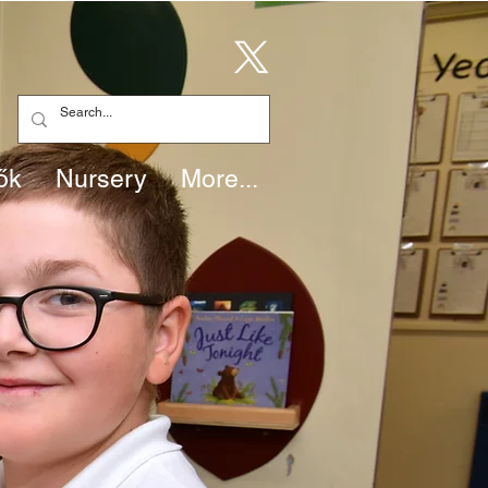
ők
Nursery
More...