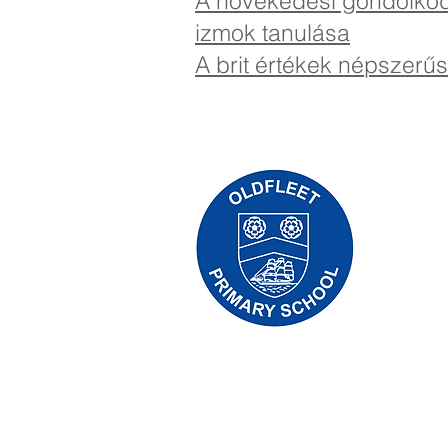
A növekedési gondolko
izmok tanulása
A brit értékek népszerűs
Priory Pr
01
Telefon:
Ügyvezető 
Iskolavez
A szülők é
üzleti ass
megfelelő
Copyright © 2021 Priory Primary Schoo
Trust.
Cégszám: 10375776. - Székhely – Kelvin 