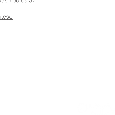
dásmód és az
ítése
imary School, Priory Rd, Hull HU5 5RU
482 509631
Email:
admin@priory.hull.sch.uk
vezető tanár: Mrs. J Mitchell
ető: Mrs A Thompson
s a lakosság kezdeti kérdéseit Miss D Kirlew-hez, iskolai
zisztensünkhöz intézik, aki továbbítja azokat a személyzet
 tagjának.
l
. Gyarapodjon a Co-operative Learning
Hall School, Bricknell Avenue, Hull,