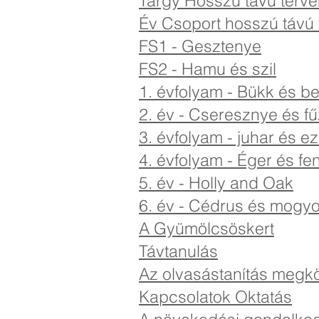
Tárgy Hosszú távú terve
Év Csoport hosszú távú 
FS1 - Gesztenye
FS2 - Hamu és szil
1. évfolyam - Bükk és b
2. év - Cseresznye és fű
3. évfolyam - juhar és ez
4. évfolyam - Éger és fe
5. év - Holly and Oak
6. év - Cédrus és mogy
A Gyümölcsöskert
Távtanulás
Az olvasástanítás megkö
Kapcsolatok Oktatás