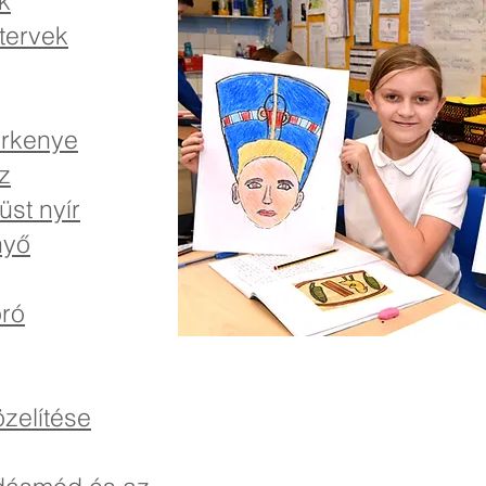
k
tervek
erkenye
z
üst nyír
nyő
oró
zelítése