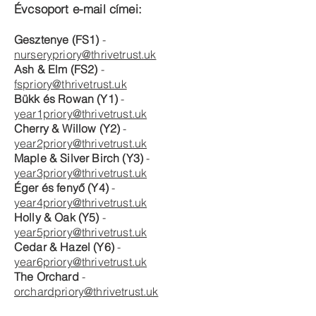
Évcsoport e-mail címei:
Gesztenye (FS1)
-
nurserypriory@thrivetrust.uk
Ash & Elm (FS2)
-
fspriory@thrivetrust.uk
Bükk és Rowan (Y1)
-
year1priory@thrivetrust.uk
Cherry & Willow (Y2)
-
year2priory@thrivetrust.uk
Maple & Silver Birch (Y3)
-
year3priory@thrivetrust.uk
Éger és fenyő (Y4)
-
year4priory@thrivetrust.uk
Holly & Oak (Y5)
-
year5priory@thrivetrust.uk
Cedar & Hazel (Y6)
-
year6priory@thrivetrust.uk
The Orchard
-
orchardpriory@thrivetrust.uk