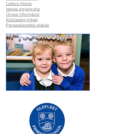
Letters Home
Iskolai egyenruha
Orvosi információ
Közösségi linkek
Panaszkezelési eljárás