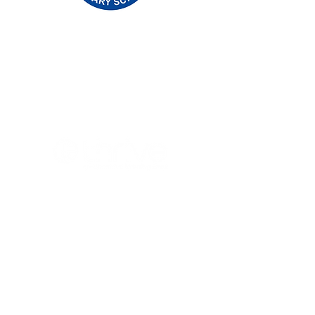
Priory Primary School, Priory Rd, Hull HU5
5RU
Telefon:
01482 509631
Email:
admin@priory.hull.sch.uk
Ügyvezető vezető tanár: Mrs. J Mitchell
Iskolavezető: Mrs A Thompson
A szülők és a lakosság kezdeti kérdéseit
Miss D Kirlew-hez, iskolai üzleti
asszisztensünkhöz intézik, aki továbbítja
azokat a személyzet megfelelő tagjának.
Adatvédelmi szabályzat
Törvényi információk