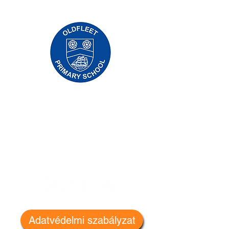
Priory Primary School, Priory Rd, Hull HU5
5RU
Telefon:
01482 509631
Email:
admin@priory.hull.sch.uk
Ügyvezető vezető tanár: Mrs. J Mitchell
Iskolavezető: Mrs A Thompson
A szülők és a lakosság kezdeti kérdéseit
Miss D Kirlew-hez, iskolai üzleti
asszisztensünkhöz intézik, aki továbbítja
azokat a személyzet megfelelő tagjának.
Adatvédelmi szabályzat