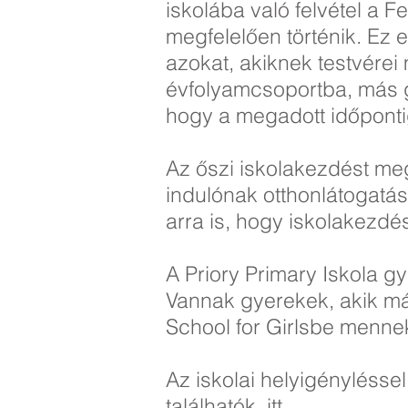
iskolába való felvétel a 
megfelelően történik. Ez 
azokat, akiknek testvérei
évfolyamcsoportba, más gye
hogy a megadott időpontig
Az őszi iskolakezdést me
indulónak otthonlátogatá
arra is, hogy iskolakezdé
A Priory Primary Iskola g
Vannak gyerekek, akik m
School for Girlsbe mennek
Az iskolai helyigénylésse
találhatók
itt
.