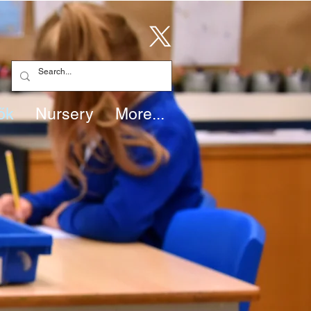
ők
Nursery
More...