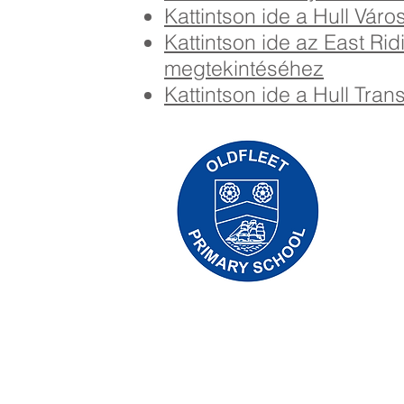
Kattintson ide a Hull Vár
Kattintson ide az East Rid
megtekintéséhez
Kattintson ide a Hull Tra
Priory Pr
01
Telefon:
Ügyvezető 
Iskolavez
A szülők é
üzleti ass
megfelelő
Copyright © 2021 Priory Primary Schoo
Trust.
Cégszám: 10375776. - Székhely – Kelvin 