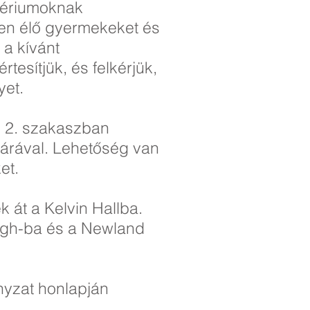
itériumoknak
ben élő gyermekeket és
 a kívánt
tesítjük, és felkérjük,
yet.
i 2. szakaszban
nárával. Lehetőség van
et.
 át a Kelvin Hallba.
igh-ba és a Newland
nyzat honlapján