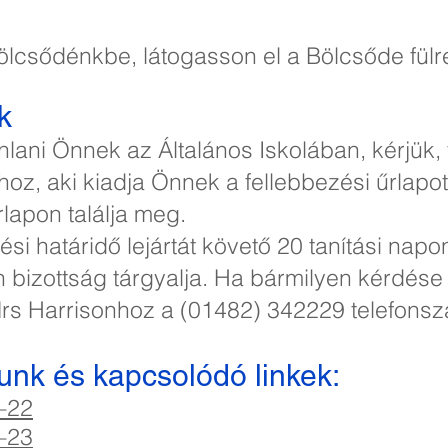
ölcsődénkbe, látogasson el a Bölcsőde fülr
k
lani Önnek az Általános Iskolában, kérjük, f
hoz, aki kiadja Önnek a fellebbezési űrlapot
rlapon találja meg.
si határidő lejártát követő 20 tanítási napon 
tlen bizottság tárgyalja. Ha bármilyen kérdés
Mrs Harrisonhoz a (01482) 342229 telefons
tunk és kapcsolódó linkek:
​
1–22
2–23