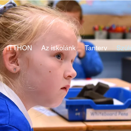
ITTHON
Az iskolánk
Tanterv
Szül