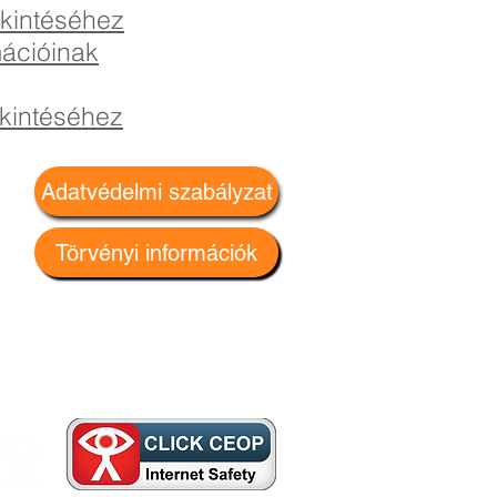
ekintéséhez
mációinak
ekintéséhez
Adatvédelmi szabályzat
Törvényi információk