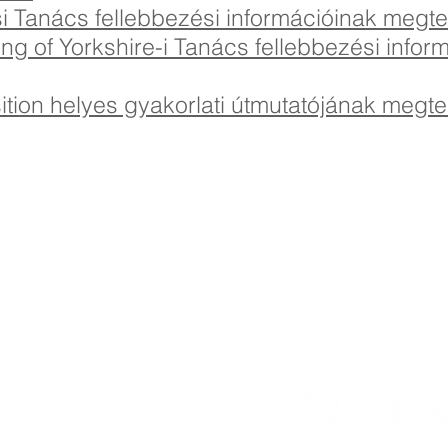
osi Tanács fellebbezési információinak megt
ing of Yorkshire-i Tanács fellebbezési infor
nsition helyes gyakorlati útmutatójának megt
imary School, Priory Rd, Hull HU5 5RU
482 509631
Email:
admin@priory.hull.sch.uk
vezető tanár: Mrs. J Mitchell
ető: Mrs A Thompson
s a lakosság kezdeti kérdéseit Miss D Kirlew-hez, iskolai
zisztensünkhöz intézik, aki továbbítja azokat a személyzet
 tagjának.
l
. Gyarapodjon a Co-operative Learning
Hall School, Bricknell Avenue, Hull,