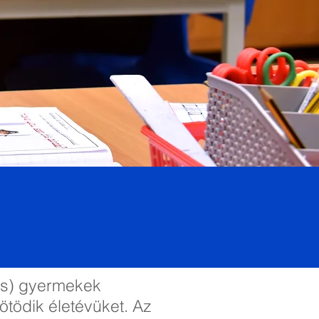
dás) gyermekek
tödik életévüket. Az