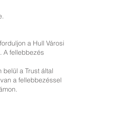
e.
orduljon a Hull Városi
. A fellebbezés
belül a Trust által
e van a fellebbezéssel
zámon.