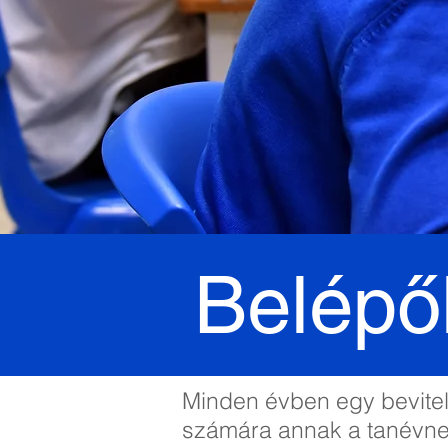
Belépő
Minden évben egy bevitel
számára annak a tanévnek