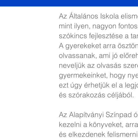
Az Általános Iskola elis
mint ilyen, nagyon fontos
szókincs fejlesztése a t
A gyerekeket arra ösztö
olvassanak, ami jó előr
neveljük az olvasás sze
gyermekeinket, hogy nye
ezt úgy érhetjük el a le
és szórakozás céljából.
Az Alapítványi Színpad 
kezelni a könyveket, arra
és elkezdenek felismern