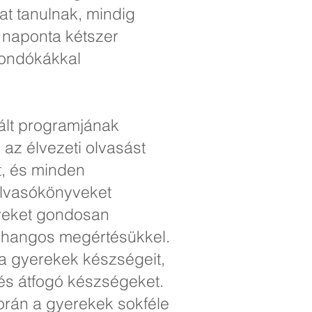
at tanulnak, mindig
 naponta kétszer
mondókákkal
rált programjának
 az élvezeti olvasást
t, és minden
Olvasókönyveket
yveket gondosan
n hangos megértésükkel.
k a gyerekek készségeit,
és átfogó készségeket.
orán a gyerekek sokféle