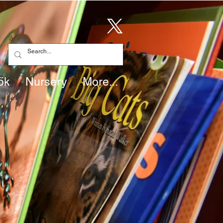
ők
Nursery
More...