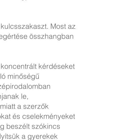
 kulcsszakaszt. Most az
övegértése összhangban
 koncentrált kérdéseket
áló minőségű
szépirodalomban
janak le,
miatt a szerzők
sokat és cselekményeket
g beszélt szókincs
yítsük a gyerekek