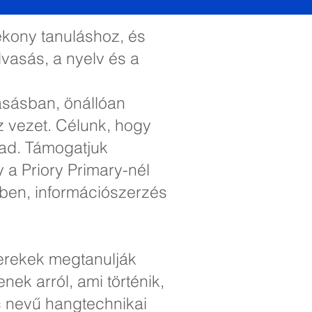
ékony tanuláshoz, és
lvasás, a nyelv és a
asásban, önállóan
 vezet. Célunk, hogy
rad. Támogatjuk
a Priory Primary-nél
vben, információszerzés
yerekek megtanulják
nek arról, ami történik,
c nevű hangtechnikai