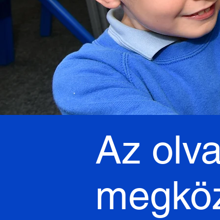
Az olv
megköz