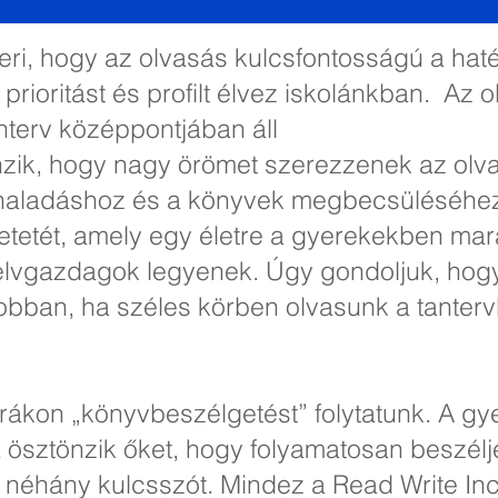
meri, hogy az olvasás kulcsfontosságú a hat
 prioritást és profilt élvez iskolánkban.
Az o
anterv középpontjában áll
nzik, hogy nagy örömet szerezzenek az olv
ehaladáshoz és a könyvek megbecsüléséhez
retetét, amely egy életre a gyerekekben ma
lvgazdagok legyenek. Úgy gondoljuk, hogy 
gjobban, ha széles körben olvasunk a tanter
órákon „könyvbeszélgetést” folytatunk. A g
 ösztönzik őket, hogy folyamatosan beszélje
i néhány kulcsszót. Mindez a Read Write In