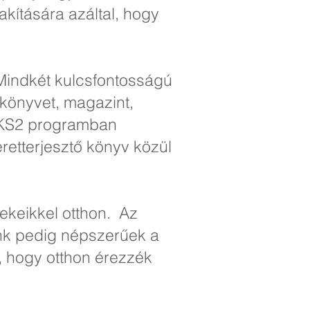
akítására azáltal, hogy
Mindkét kulcsfontosságú
 könyvet, magazint,
a KS2 programban
retterjesztő könyv közül
ekeikkel otthon. Az
ink pedig népszerűek a
, hogy otthon érezzék