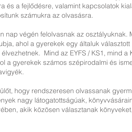
ra és a fejlődésre, valamint kapcsolatok kial
tosítunk számukra az olvasásra.
n nap végén felolvasnak az osztályuknak. 
ja, ahol a gyerekek egy általuk választott
t élvezhetnek. Mind az EYFS / KS1, mind 
hol a gyerekek számos szépirodalmi és isme
zavigyék.
zülőt, hogy rendszeresen olvassanak gyerm
vények nagy látogatottságúak, könyvvására
rében, akik közösen választanak könyveket