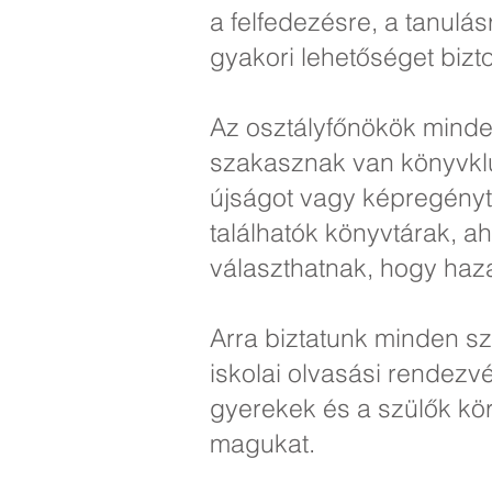
a felfedezésre, a tanulás
gyakori lehetőséget biz
Az osztályfőnökök minde
szakasznak van könyvklub
újságot vagy képregény
találhatók könyvtárak, a
választhatnak, hogy ha
Arra biztatunk minden s
iskolai olvasási rendez
gyerekek és a szülők kö
magukat.