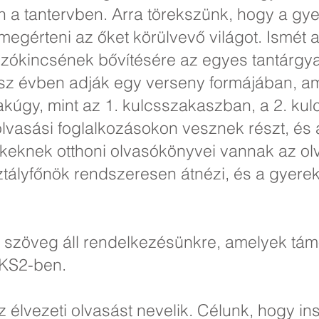
 a tantervben. Arra törekszünk, hogy a gye
 megérteni az őket körülvevő világot. Ismét 
zókincsének bővítésére az egyes tantárgya
ész évben adják egy verseny formájában, 
kúgy, mint az 1. kulcsszakaszban, a 2. ku
 olvasási foglalkozásokon vesznek részt, és 
ekeknek otthoni olvasókönyvei vannak az o
ztályfőnök rendszeresen átnézi, és a gyere
szöveg áll rendelkezésünkre, amelyek támo
 KS2-ben.
z élvezeti olvasást nevelik. Célunk, hogy in