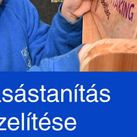
asástanítás
elítése