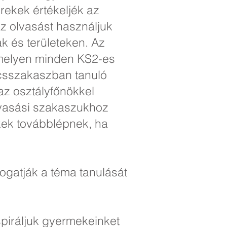
rekek értékeljék az
az olvasást használjuk
k és területeken. Az
amelyen minden KS2-es
lcsszakaszban tanuló
az osztályfőnökkel
lvasási szakaszukhoz
kek továbblépnek, ha
gatják a téma tanulását
spiráljuk gyermekeinket