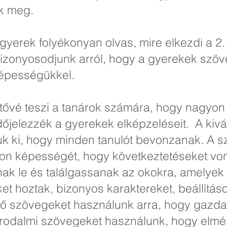
ak meg.
gyerek folyékonyan olvas, mire elkezdi a 2.
bizonyosodjunk arról, hogy a gyerekek sz
 képességükkel.
hetővé teszi a tanárok számára, hogy nagyon
dőjelezzék a gyerekek elképzeléseit. A kiv
uk ki, hogy minden tanulót bevonzanak. A 
zon képességét, hogy következtetéseket von
ak le és találgassanak az okokra, amelyek 
et hoztak, bizonyos karaktereket, beállítá
ző szövegeket használunk arra, hogy gazda
odalmi szövegeket használunk, hogy elmél