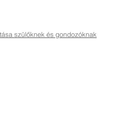
atása szülőknek és gondozóknak
imary School, Priory Rd, Hull HU5 5RU
482 509631
Email:
admin@priory.hull.sch.uk
vezető tanár: Mrs. J Mitchell
ető: Mrs A Thompson
s a lakosság kezdeti kérdéseit Miss D Kirlew-hez, iskolai
zisztensünkhöz intézik, aki továbbítja azokat a személyzet
 tagjának.