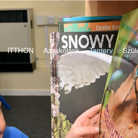
ITTHON
Az iskolánk
Tanterv
Szül