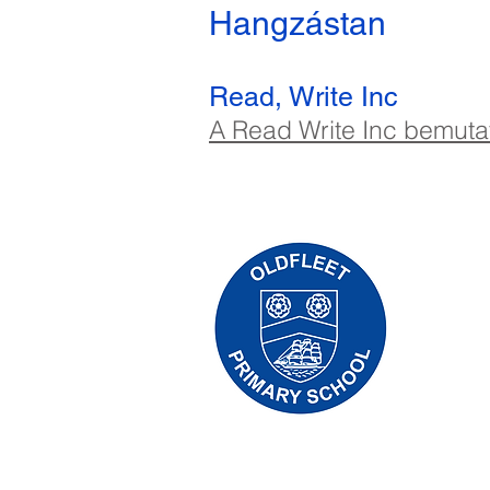
Hangzástan
Read, Write Inc
A Read Write Inc bemut
Priory Pr
01
Telefon:
Ügyvezető 
Iskolavez
A szülők é
üzleti ass
megfelelő