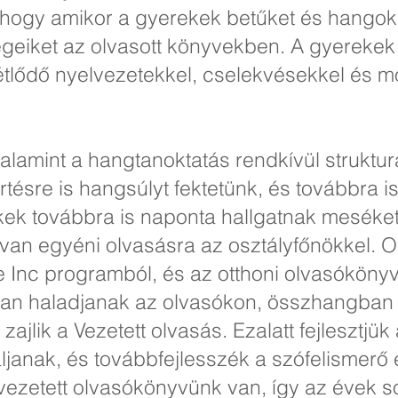
, hogy amikor a gyerekek betűket és hangok
égeiket az olvasott könyvekben. A gyerekek
étlődő nyelvezetekkel, cselekvésekkel és 
valamint a hangtanoktatás rendkívül struktu
tésre is hangsúlyt fektetünk, és továbbra is
kek továbbra is naponta hallgatnak meséke
an egyéni olvasásra az osztályfőnökkel. 
e Inc programból, és az otthoni olvasókön
rsan haladjanak az olvasókon, összhangba
jlik a Vezetett olvasás. Ezalatt fejlesztjü
janak, és továbbfejlesszék a szófelismerő 
vezetett olvasókönyvünk van, így az évek s