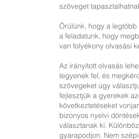
szöveget tapasztalhatn
Örülünk, hogy a legtöbb 
a feladatunk, hogy meg
van folyékony olvasási
Az irányított olvasás le
tegyenek fel, és megkér
szövegeket úgy választj
fejlesztjük a gyerekek a
következtetéseket vonjan
bizonyos nyelvi döntések
választanak ki. Különbö
gyarapodjon. Nem szépir