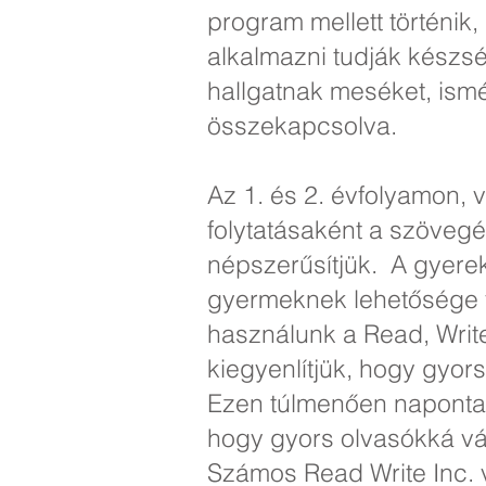
program mellett történik
alkalmazni tudják készs
hallgatnak meséket, ism
összekapcsolva.
Az 1. és 2. évfolyamon, 
folytatásaként a szövegér
népszerűsítjük. A gyere
gyermeknek lehetősége v
használunk a Read, Writ
kiegyenlítjük, hogy gyo
Ezen túlmenően naponta za
hogy gyors olvasókká vál
Számos Read Write Inc. 