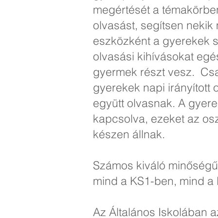
megértését a témakörben
olvasást, segítsen nekik
eszközként a gyerekek s
olvasási kihívásokat eg
gyermek részt vesz. Csa
gyerekek napi irányított
együtt olvasnak. A gyer
kapcsolva, ezeket az os
készen állnak.
Számos kiváló minőségű 
mind a KS1-ben, mind a
Az Általános Iskolában a