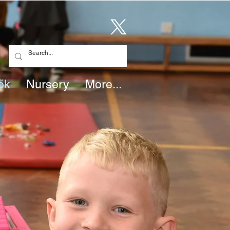
ők
Nursery
More...