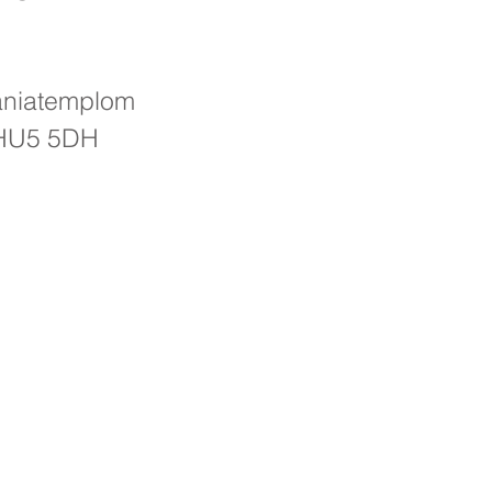
ániatemplom
, HU5 5DH
imary School, Priory Rd, Hull HU5 5RU
482 509631
Email:
admin@priory.hull.sch.uk
vezető tanár: Mrs. J Mitchell
ető: Mrs A Thompson