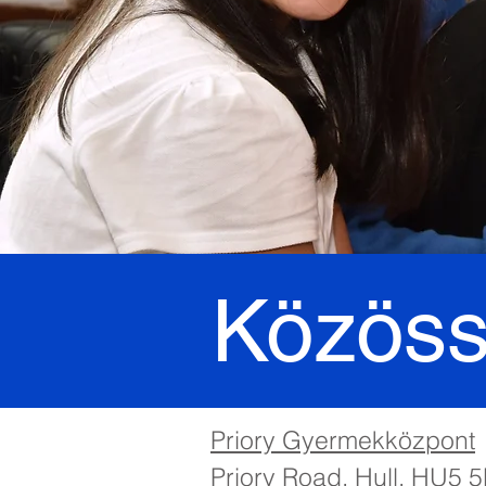
Közöss
Priory Gyermekközpont
Priory Road, Hull, HU5 