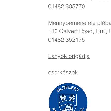
01482 305770
Mennybemenetele pléb
110 Calvert Road, Hull
01482 352175
Lányok brigádja
cserkészek
Priory Pr
01
Telefon:
Ügyvezető 
Iskolavez