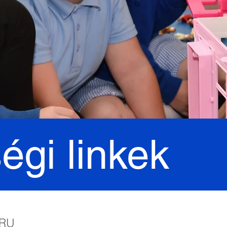
égi linkek
5RU