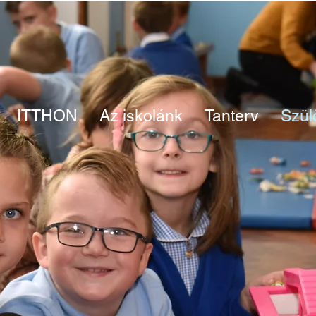
ITTHON
Az iskolánk
Tanterv
Szül