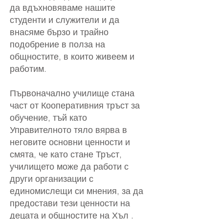
да вдъхновяваме нашите
студенти и служители и да
внасяме бързо и трайно
подобрение в полза на
общностите, в които живеем и
работим.
Първоначално училище стана
част от Кооперативния тръст за
обучение, тъй като
Управителното тяло вярва в
неговите основни ценности и
смята, че като стане Тръст,
училището може да работи с
други организации с
единомислещи си мнения, за да
предостави тези ценности на
децата и общностите на Хъл .