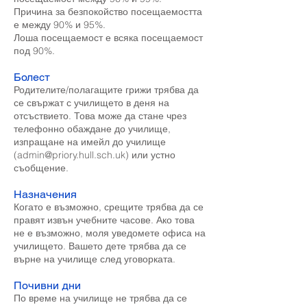
Причина за безпокойство посещаемостта
е между 90% и 95%.
Лоша посещаемост е всяка посещаемост
под 90%.
Болест
Родителите/полагащите грижи трябва да
се свържат с училището в деня на
отсъствието. Това може да стане чрез
телефонно обаждане до училище,
изпращане на имейл до училище
(
admin@priory.hull.sch.uk
) или устно
съобщение.
Назначения
Когато е възможно, срещите трябва да се
правят извън учебните часове. Ако това
не е възможно, моля уведомете офиса на
училището. Вашето дете трябва да се
върне на училище след уговорката.
Почивни дни
По време на училище не трябва да се