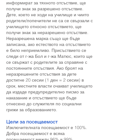
информират за тяхното отсъствие, ще
получи знак за разрешено отсъствие.
Дете, което не ходи на училище и чиито
родители/попечители не са се свързали с
училището относно отсъствието, ще
получи знак за неразрешено отсъствие.
Неразрешена марка също ще бъде
записана, ако естеството на отсъствието
е било неприемливо. Присъствието се
следи от г-жа Бол и г-жа Матюс, които ще
се свържат с родителите за справяне с
постоянните отсъствия. Ако броят на
неразрешените отсъствия за дете
достигне 20 сесии (1 ден = 2 сесии) в
срок, местните власти очакват училището
да издаде предупредително писмо за
наказание и отсъствието ще бъде
отнесено до служителя по социални
грижи за образованието.
Цели за посещаемост
Изключителната посещаемост е 100%.
Добра посещаемост е всяка
посещаемост между 96% и 99%.