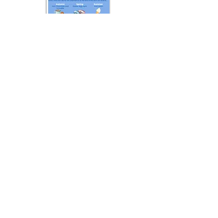
Основно училище Priory, Priory Rd, Hull HU5
5RU
Телефон:
01482 509631
Електронна поща:
admin@priory.hull.sch.uk
Изпълнителен главен учител: г-жа Джей
Мичъл
Ръководител на училище: г-жа А Томпсън
Първоначалните запитвания от родители и
членове на обществеността ще бъдат към
г-ца Д Кърлю, нашият бизнес асистент в
училище, която след това ще ги препрати
на съответния член на персонала.