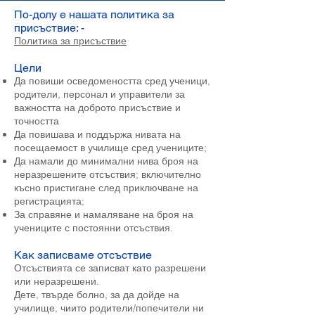
По-долу е нашата политика за
присъствие: -
Политика за присъствие
Цели
Да повиши осведомеността сред ученици,
родители, персонал и управители за
важността на доброто присъствие и
точността
Да повишава и поддържа нивата на
посещаемост в училище сред учениците;
Да намали до минимални нива броя на
неразрешените отсъствия; включително
късно пристигане след приключване на
регистрацията;
За справяне и намаляване на броя на
учениците с постоянни отсъствия.
Как записваме отсъствие
Отсъствията се записват като разрешени
или неразрешени.
Дете, твърде болно, за да дойде на
училище, чиито родители/попечители ни