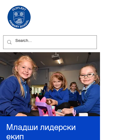
Младши лидерски
екип