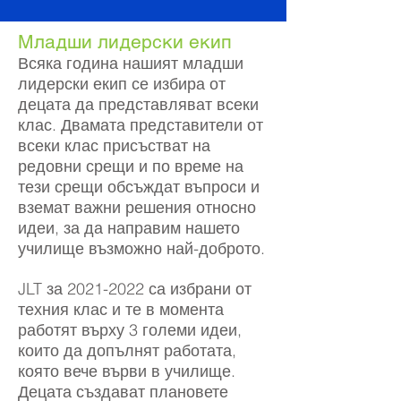
Младши лидерски екип
Всяка година нашият младши
лидерски екип се избира от
децата да представляват всеки
клас.
Двамата представители от
всеки клас присъстват на
редовни срещи и по време на
тези срещи обсъждат въпроси и
вземат важни решения относно
идеи, за да направим нашето
училище възможно най-доброто.
JLT за
2021-2022
са избрани от
техния клас и те
в момента
работят върху 3 големи идеи,
които да допълнят работата,
която вече върви в училище.
Децата създават плановете