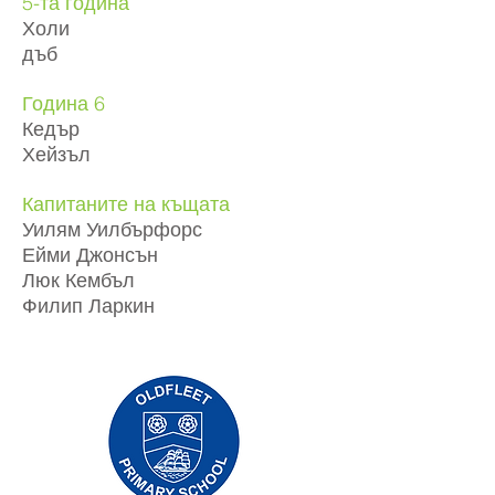
5-та година
Холи
дъб
Година 6
Кедър
Хейзъл
Капитаните на къщата
Уилям Уилбърфорс
Ейми Джонсън
Люк Кембъл
Филип Ларкин