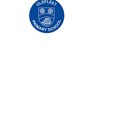
Основно училище Priory, Priory Rd, Hull HU5
5RU
Телефон:
01482 509631
Електронна поща:
admin@priory.hull.sch.uk
Изпълнителен главен учител: г-жа Джей
Мичъл
Ръководител на училище: г-жа А Томпсън
Първоначалните запитвания от родители и
членове на обществеността ще бъдат към
г-ца Д Кърлю, нашият бизнес асистент в
училище, която след това ще ги препрати
на съответния член на персонала.
Политики за поверителност