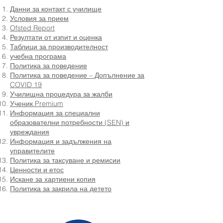
Данни за контакт с училище
Условия за прием
Ofsted Report
Резултати от изпит и оценка
Таблици за производителност
учебна програма
Политика за поведение
Политика за поведение – Допълнение за
COVID 19
Училищна процедура за жалби
Ученик Premium
Информация за специални
образователни потребности (SEN) и
увреждания
Информация и задължения на
управителите
Политика за таксуване и ремисии
Ценности и етос
Искане за хартиени копия
Политика за закрила на детето