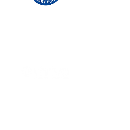
Основно училище Priory, Priory Rd, Hull HU5
5RU
Телефон:
01482 509631
Електронна поща:
admin@priory.hull.sch.uk
Изпълнителен главен учител: г-жа Джей
Мичъл
Ръководител на училище: г-жа А Томпсън
Първоначалните запитвания от родители и
членове на обществеността ще бъдат към
г-ца Д Кърлю, нашият бизнес асистент в
училище, която след това ще ги препрати
на съответния член на персонала.
Политики за поверителност
Законова информация