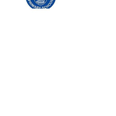
Основно училище Priory, Priory Rd, Hull HU5
5RU
Телефон:
01482 509631
Електронна поща:
admin@priory.hull.sch.uk
Изпълнителен главен учител: г-жа Джей
Мичъл
Ръководител на училище: г-жа А Томпсън
Първоначалните запитвания от родители и
членове на обществеността ще бъдат към
г-ца Д Кърлю, нашият бизнес асистент в
училище, която след това ще ги препрати
на съответния член на персонала.
Политики за поверителност
Законова информация