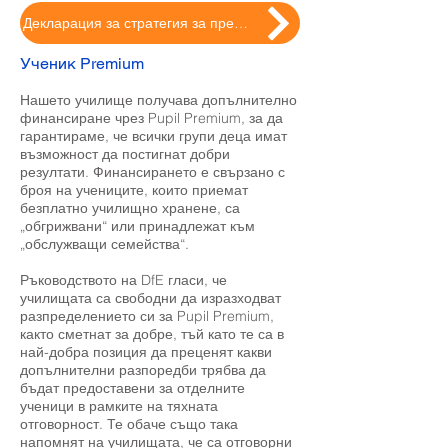
Декларация за стратегия за премиум ученик
Ученик Premium
Нашето училище получава допълнително
финансиране чрез Pupil Premium, за да
гарантираме, че всички групи деца имат
възможност да постигнат добри
резултати. Финансирането е свързано с
броя на учениците, които приемат
безплатно училищно хранене, са
„обгрижвани“ или принадлежат към
„обслужващи семейства“.
Ръководството на DfE гласи, че
училищата са свободни да изразходват
разпределението си за Pupil Premium,
както сметнат за добре, тъй като те са в
най-добра позиция да преценят какви
допълнителни разпоредби трябва да
бъдат предоставени за отделните
ученици в рамките на тяхната
отговорност. Те обаче също така
напомнят на училищата, че са отговорни