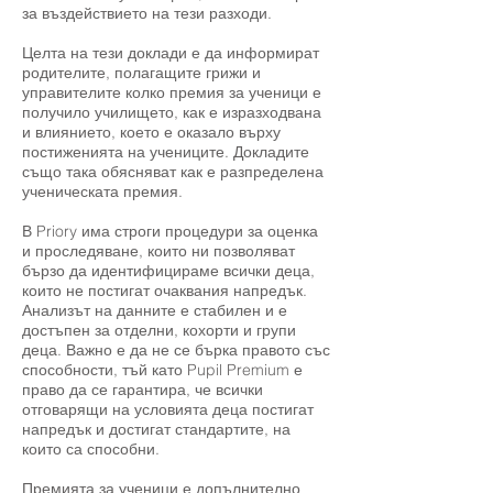
за въздействието на тези разходи.
Целта на тези доклади е да информират
родителите, полагащите грижи и
управителите колко премия за ученици е
получило училището, как е изразходвана
и влиянието, което е оказало върху
постиженията на учениците. Докладите
също така обясняват как е разпределена
ученическата премия.
В Priory има строги процедури за оценка
и проследяване, които ни позволяват
бързо да идентифицираме всички деца,
които не постигат очаквания напредък.
Анализът на данните е стабилен и е
достъпен за отделни, кохорти и групи
деца. Важно е да не се бърка правото със
способности, тъй като Pupil Premium е
право да се гарантира, че всички
отговарящи на условията деца постигат
напредък и достигат стандартите, на
които са способни.
Премията за ученици е допълнително