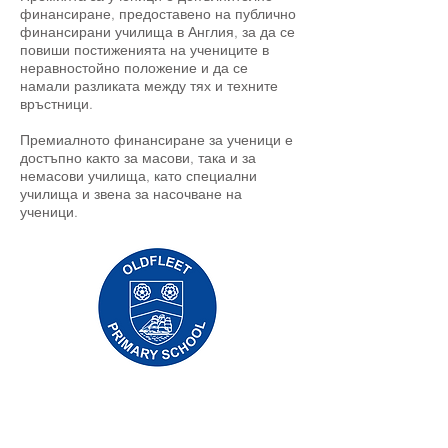
финансиране, предоставено на публично
финансирани училища в Англия, за да се
повиши постиженията на учениците в
неравностойно положение и да се
намали разликата между тях и техните
връстници.
Премиалното финансиране за ученици е
достъпно както за масови, така и за
немасови училища, като специални
училища и звена за насочване на
ученици.
Основно училище Priory, Priory Rd, Hull HU5
5RU
Телефон:
01482 509631
Електронна поща:
admin@priory.hull.sch.uk
Изпълнителен главен учител: г-жа Джей