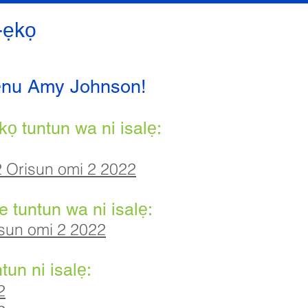
-ẹkọ
lẹnu Amy Johnson!
kọ tuntun wa ni isalẹ:
2 Orisun omi 2 2022
le tuntun wa ni isalẹ:
isun omi 2 2022
un ni isalẹ:
2