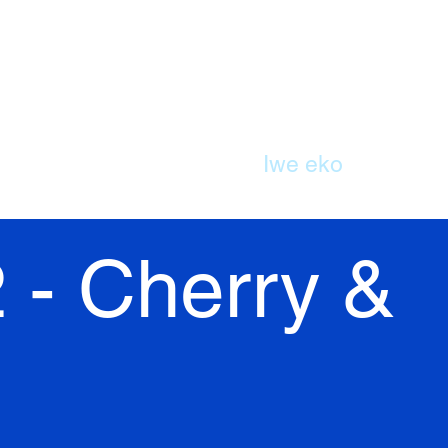
ILE
Ile-iwe wa
Iwe eko
Awọn o
 - Cherry &