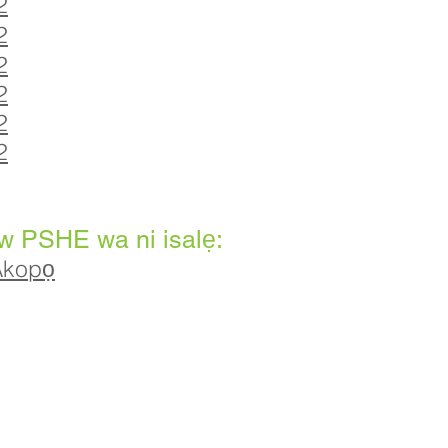
2
2
2
2
2
2
w PSHE wa ni isalẹ:
Akopọ