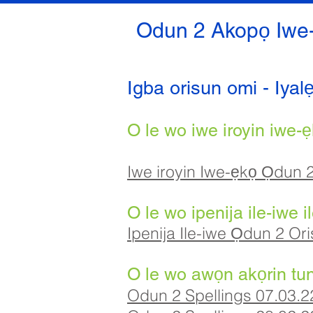
Odun 2 Akopọ Iwe
Igba orisun omi - Iya
O le wo iwe iroyin iwe-ẹ
Iwe iroyin Iwe-ẹkọ Ọdun 
O le wo ipenija ile-iwe i
Ipenija Ile-iwe Ọdun 2 Or
O le wo awọn akọrin tunt
Odun 2 Spellings 07.03.2