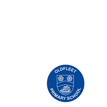
Priory Pr
Tẹlifoonu:
Olukọni Ol
Olori Ile
Awọn ibee
eniyan yoo
firanṣẹ wọ