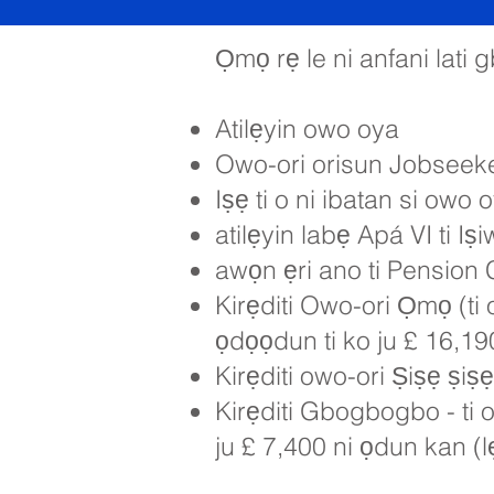
Ọmọ rẹ le ni anfani lati 
Atilẹyin owo oya
Owo-ori orisun Jobseek
Iṣẹ ti o ni ibatan si owo o
atilẹyin labẹ Apá VI ti Iṣ
awọn ẹri ano ti Pension 
Kirẹditi Owo-ori Ọmọ (ti 
ọdọọdun ti ko ju £ 16,190
Kirẹditi owo-ori Ṣiṣẹ ṣiṣ
Kirẹditi Gbogbogbo - ti 
ju £ 7,400 ni ọdun kan (l