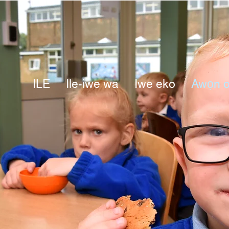
ILE
Ile-iwe wa
Iwe eko
Awọn o