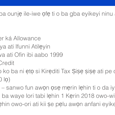
gba ounjẹ ile-iwe ọfẹ ti o ba gba eyikeyi ninu
er ká Allowance
ya ati Ifunni Atilẹyin
iwa ati Ofin ibi aabo 1999
Credit
o ko ba ni ẹtọ si Kirẹditi Tax Ṣiṣẹ ṣiṣẹ ati p
 lọ)
ẹ – sanwo fun awọn ọsẹ mẹrin lẹhin ti o da iy
o ba waye lori tabi lẹhin 1 Kẹrin 2018 owo-wi
ẹhin owo-ori ati kii ṣe pẹlu awọn anfani eyike