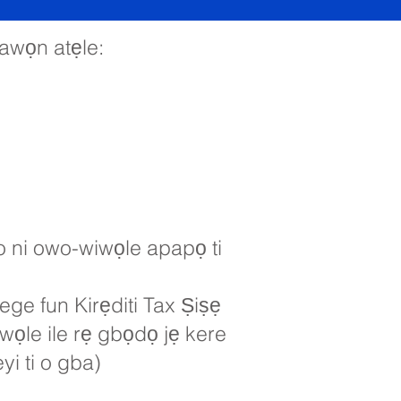
 awọn atẹle:
e o ni owo-wiwọle apapọ ti
ege fun Kirẹditi Tax Ṣiṣẹ
wọle ile rẹ gbọdọ jẹ kere
yi ti o gba)