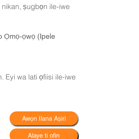
ẹ nikan, ṣugbọn ile-iwe
bo Ọmọ-ọwọ (Ipele
yi wa lati ọfiisi ile-iwe
Awọn Ilana Aṣiri
Alaye ti ofin