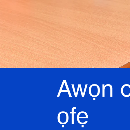
Awọn o
ọfẹ