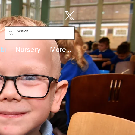
bi
Nursery
More...