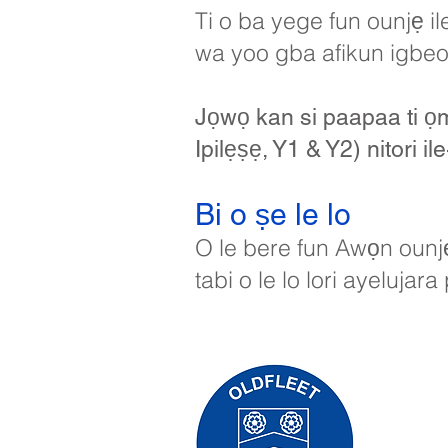
Ti o ba yege fun ounjẹ i
wa yoo gba afikun igbe
Jọwọ kan si paapaa ti ọ
Ipilẹṣẹ, Y1 & Y2) nitori 
Bi o ṣe le lo
O le bere fun Awọn ounjẹ 
tabi o le lo lori ayelujar
Priory Pr
Tẹlifoonu:
Olukọni Ol