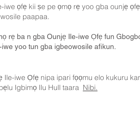
le-iwe ọfẹ kii ṣe pe ọmọ rẹ yoo gba ounjẹ ọf
owosile paapaa.
mọ rẹ ba n gba Ounjẹ Ile-iwe Ọfẹ fun Gbog
ile-iwe yoo tun gba igbeowosile afikun.
Ile-iwe Ọfẹ nipa ipari fọọmu elo kukuru kan. E
a pẹlu Igbimọ Ilu Hull taara
Nibi.
imary School, Priory Rd, Hull HU5 5RU
01482 509631
Imeeli:
admin@priory.hull.sch.uk
udari Alase: Mrs J Mitchell