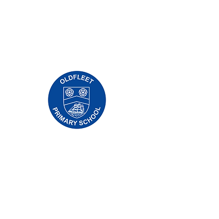
Priory Primary School, Priory Rd, Hull HU5
5RU
Tẹlifoonu:
01482 509631
Imeeli:
admin@priory.hull.sch.uk
Olukọni Oludari Alase: Mrs J Mitchell
Olori Ile-iwe: Fúnmi A Thompson
Awọn ibeere akọkọ lati ọdọ awọn obi ati awọn
ọmọ ẹgbẹ ti gbogbo eniyan yoo jẹ si Miss D
Kirlew, Oluranlọwọ Iṣowo Ile-iwe wa, ti yoo
firanṣẹ wọn si ọmọ ẹgbẹ oṣiṣẹ ti o wulo.