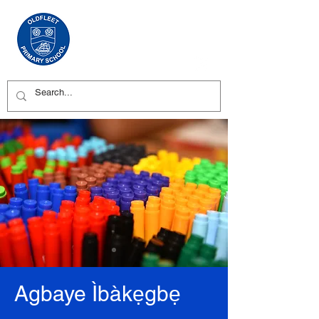
Agbaye Ìbàkẹgbẹ