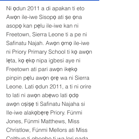
Ni ọdun 2011 a di apakan ti eto
Awọn ile-iwe Sisopọ ati ṣe ọna
asopọ kan pẹlu ile-iwe kan ni
Freetown, Sierra Leone ti a pe ni
Safinatu Najah. Awọn ọmọ ile-iwe
ni Priory Primary School ti kọ awọn
lẹta, kọ ẹkọ nipa igbesi aye ni
Freetown ati pari awọn ikẹkọ
pinpin pẹlu awọn ọrẹ wa ni Sierra
Leone. Lati ọdun 2011, a ti ni orire
to lati ni awọn abẹwo lati ọdọ
awọn oṣiṣẹ ti Safinatu Najaha si
Ile-iwe alakọbẹrẹ Priory. Fúnmi
Jones, Fúnmi Matthews, Miss
Christlow, Fúnmi Mellors ati Miss
Colthup ti gbogbo ti wa lori pada