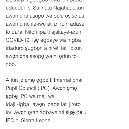
ọdọọdun si Safinatu Najaha; okun
awọn ọna asopọ wa pẹlu oṣiṣẹ ati
awọn ọmọ ile-iwe ati pinpin adaṣe
to dara. Nitori ipa ti ajakaye-arun
COVID-19, iṣẹ agbaye wa n gba
idaduro ṣugbọn a nireti lati
lokun
awọn ọna asopọ wa ni ọdun to
nbo.
A tun jẹ ọmọ ẹgbẹ ti International
Pupil Council (IPC). Awọn ọmọ
ẹgbẹ IPC wa meji wa
idaji
-igba
awọn ipade lati jiroro
lori awọn ọran agbaye ati ṣiṣẹ pẹlu
IPC ni Sierra Leone.