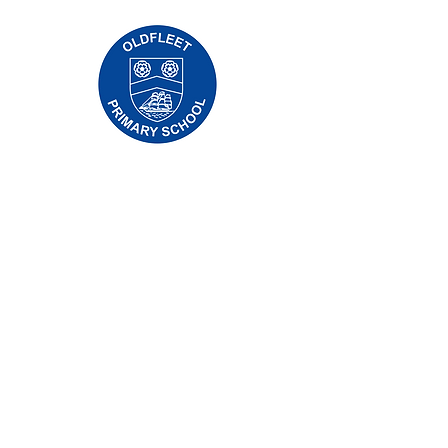
Priory Primary School, Priory Rd, Hull HU5
5RU
Tẹlifoonu:
01482 509631
Imeeli:
admin@priory.hull.sch.uk
Olukọni Oludari Alase: Mrs J Mitchell
Olori Ile-iwe: Fúnmi A Thompson
Awọn ibeere akọkọ lati ọdọ awọn obi ati awọn
ọmọ ẹgbẹ ti gbogbo eniyan yoo jẹ si Miss D
Kirlew, Oluranlọwọ Iṣowo Ile-iwe wa, ti yoo
firanṣẹ wọn si ọmọ ẹgbẹ oṣiṣẹ ti o wulo.
Awọn Ilana Aṣiri