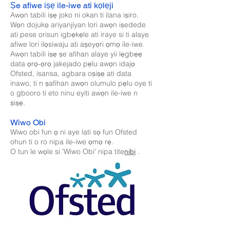
Ṣe afiwe iṣẹ ile-iwe ati kọlẹji
Awọn tabili iṣẹ joko ni okan ti ilana iṣiro.
Wọn dojukọ ariyanjiyan lori awọn iṣedede
ati pese orisun igbẹkẹle ati iraye si ti alaye
afiwe lori ilọsiwaju ati aṣeyọri ọmọ ile-iwe.
Awọn tabili iṣẹ ṣe afihan alaye yii lẹgbẹẹ
data ọrọ-ọrọ jakejado pẹlu awọn idajọ
Ofsted, isansa, agbara oṣiṣẹ ati data
inawo, ti n ṣafihan awọn olumulo pẹlu oye ti
o gbooro ti eto ninu eyiti awọn ile-iwe n
ṣiṣẹ.
Wiwo Obi
Wiwo obi fun ọ ni aye lati sọ fun Ofsted
ohun ti o ro nipa ile-iwe ọmọ rẹ.
O tun le wọle si 'Wiwo Obi' nipa tite
.
nibi