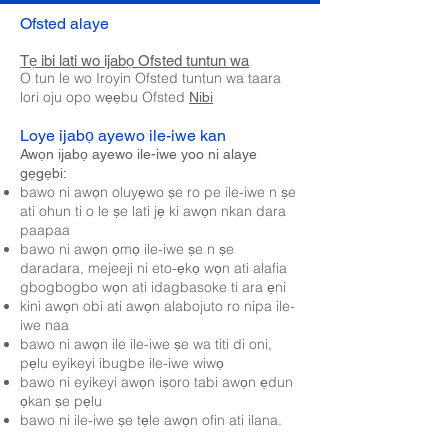
Ofsted alaye
Tẹ ibi lati wo ijabọ Ofsted tuntun wa
O tun le wo Iroyin Ofsted tuntun wa taara
lori oju opo wẹẹbu Ofsted
Nibi
Loye ijabọ ayewo ile-iwe kan
Awọn ijabọ ayewo ile-iwe yoo ni alaye
gẹgẹbi:
bawo ni awọn oluyẹwo ṣe ro pe ile-iwe n ṣe
ati ohun ti o le ṣe lati jẹ ki awọn nkan dara
paapaa
bawo ni awọn ọmọ ile-iwe ṣe n ṣe
daradara, mejeeji ni eto-ẹkọ wọn ati alafia
gbogbogbo wọn ati idagbasoke ti ara ẹni
kini awọn obi ati awọn alabojuto ro nipa ile-
iwe naa
bawo ni awọn ile ile-iwe ṣe wa titi di oni,
pẹlu eyikeyi ibugbe ile-iwe wiwọ
bawo ni eyikeyi awọn iṣoro tabi awọn ẹdun
ọkan ṣe pẹlu
bawo ni ile-iwe ṣe tẹle awọn ofin ati ilana.