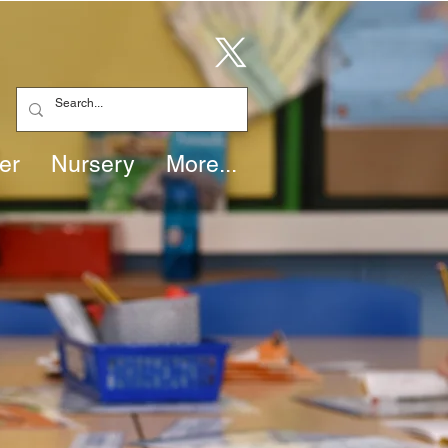
er
Nursery
More...