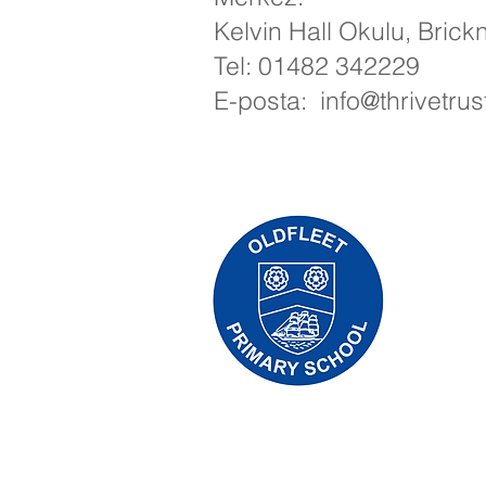
Kelvin Hall Okulu, Brick
Tel: 01482 342229
E-posta:
info@thrivetrus
Priory İl
01
Telefon:
Yönetici 
Okul Müd
Ebeveynler
personele 
olacaktır.
Telif Hakkı © 2021 Manastır İlköğretim 