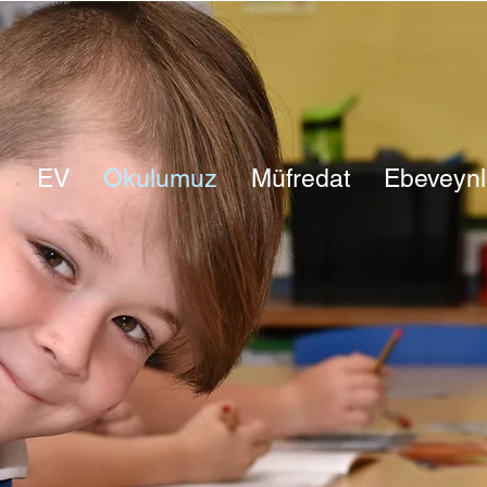
EV
Okulumuz
Müfredat
Ebeveynl