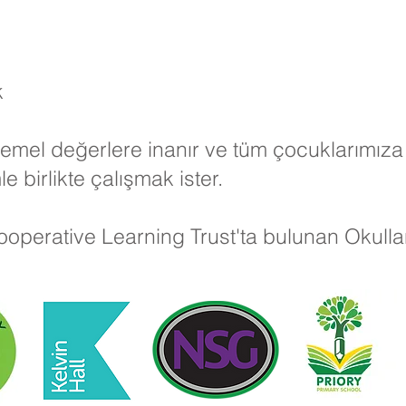
k
 temel değerlere inanır ve tüm çocuklarımız
e birlikte çalışmak ister.
operative Learning Trust'ta bulunan Okulları