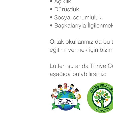
• Açıklık
• Dürüstlük
• Sosyal sorumluluk
• Başkalarıyla İlgilenme
Ortak okullarımız da bu
eğitimi vermek için biziml
Lütfen şu anda Thrive Co
aşağıda bulabilirsiniz: