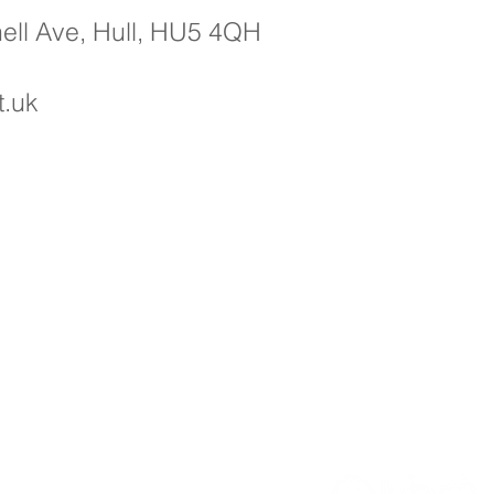
nell Ave, Hull, HU5 4QH
t.uk
kokulu, Priory Rd, Gövde HU5 5RU
482 509631
E-posta:
admin@priory.hull.sch.uk
Baş Öğretmen: Bayan J Mitchell
ürü: Bayan A Thompson
 ve halktan gelen ilk sorular, daha sonra bunları ilgili
iletecek olan Okul İşletme Asistanımız Bayan D Kirlew'e
Okulu
. İşbirlikçi Öğrenme Güvenini