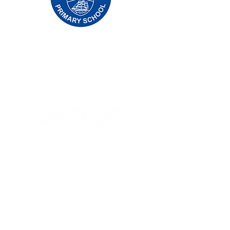
Priory İlkokulu, Priory Rd, Gövde HU5 5RU
Telefon:
01482 509631
E-posta:
admin@priory.hull.sch.uk
Yönetici Baş Öğretmen: Bayan J Mitchell
Okul Müdürü: Bayan A Thompson
Ebeveynler ve halktan gelen ilk sorular, daha
sonra bunları ilgili personele iletecek olan Okul
İşletme Asistanımız Bayan D Kirlew'e olacaktır.
Gizlilik Politikaları
Yasal Bilgiler