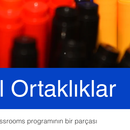
 Ortaklıklar
ssrooms programının bir parçası