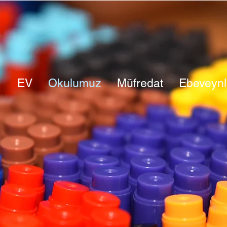
EV
Okulumuz
Müfredat
Ebeveynl