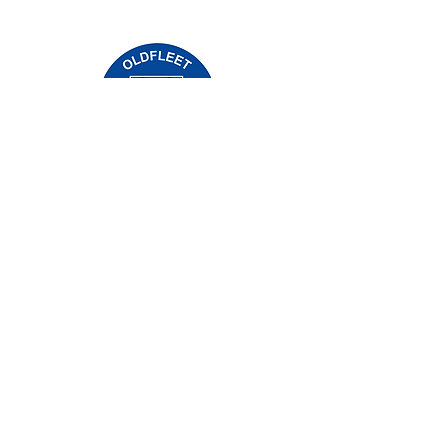
Priory İlkokulu, Priory Rd, Gövde HU5 5RU
Telefon:
01482 509631
E-posta:
admin@priory.hull.sch.uk
Yönetici Baş Öğretmen: Bayan J Mitchell
Okul Müdürü: Bayan A Thompson
Ebeveynler ve halktan gelen ilk sorular, daha
sonra bunları ilgili personele iletecek olan Okul
İşletme Asistanımız Bayan D Kirlew'e olacaktır.
Gizlilik Politikaları