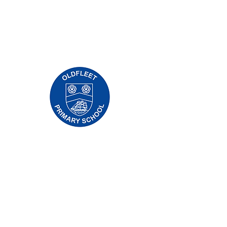
Základná škola Priory, Priory Rd, Hull HU5
5RU
Telefón:
01482 509631
Email:
admin@priory.hull.sch.uk
Výkonná vedúca učiteľka: pani J Mitchell
Riaditeľka školy: pani A Thompsonová
Počiatočné otázky od rodičov a členov
verejnosti budú smerovať slečne D Kirlew,
našej školskej obchodnej asistentke, ktorá ich
potom prepošle príslušnému zamestnancovi.