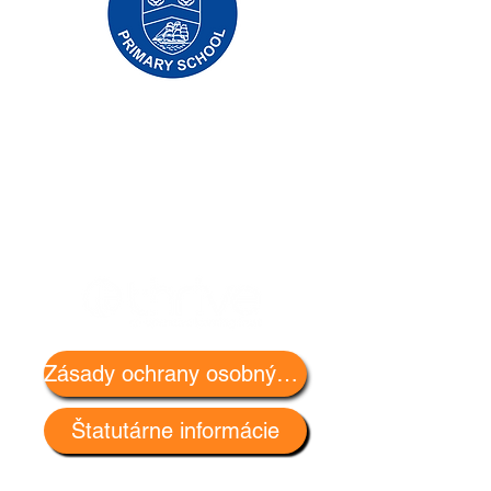
Základná škola Priory, Priory Rd, Hull HU5
5RU
Telefón:
01482 509631
Email:
admin@priory.hull.sch.uk
Výkonná vedúca učiteľka: pani J Mitchell
Riaditeľka školy: pani A Thompsonová
Počiatočné otázky od rodičov a členov
verejnosti budú smerovať slečne D Kirlew,
našej školskej obchodnej asistentke, ktorá ich
potom prepošle príslušnému zamestnancovi.
Zásady ochrany osobných údajov
Štatutárne informácie