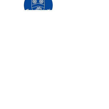
Základná škola Priory, Priory Rd, Hull HU5
5RU
Telefón:
01482 509631
Email:
admin@priory.hull.sch.uk
Výkonná vedúca učiteľka: pani J Mitchell
Riaditeľka školy: pani A Thompsonová
Počiatočné otázky od rodičov a členov
verejnosti budú smerovať slečne D Kirlew,
našej školskej obchodnej asistentke, ktorá ich
potom prepošle príslušnému zamestnancovi.
Zásady ochrany osobných údajov
Štatutárne informácie