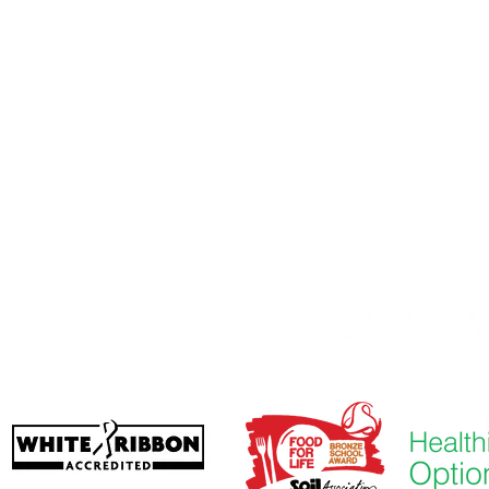
škola Priory, Priory Rd, Hull HU5 5RU
482 509631
Email:
admin@priory.hull.sch.uk
dúca učiteľka: pani J Mitchell
a školy: pani A Thompsonová
é otázky od rodičov a členov verejnosti budú smerovať sleč
našej školskej obchodnej asistentke, ktorá ich potom prepo
mu zamestnancovi.
ola
. Thrive Co-operative Learning Trust.
lvin Hall School, Bricknell Avenue, Hull,