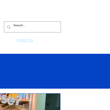
ovy
rodičia
More...