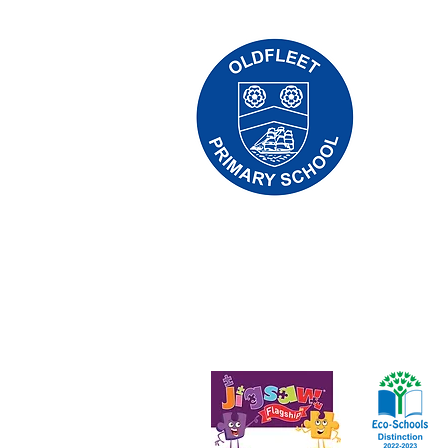
Základná 
01
Telefón:
Výkonná ve
Riaditeľk
Počiatočn
D Kirlew, 
príslušné
Copyright © 2021 Priorská základná šk
Číslo spoločnosti: 10375776. - Sídlo – Ke
Anglicko - HU5 4QH