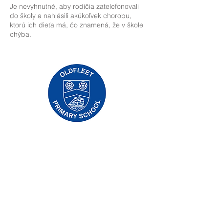
Je nevyhnutné, aby rodičia zatelefonovali
do školy a nahlásili akúkoľvek chorobu,
ktorú ich dieťa má, čo znamená, že v škole
chýba.
Základná škola Priory, Priory Rd, Hull HU5
5RU
Telefón:
01482 509631
Email:
admin@priory.hull.sch.uk
Výkonná vedúca učiteľka: pani J Mitchell
Riaditeľka školy: pani A Thompsonová
Počiatočné otázky od rodičov a členov
verejnosti budú smerovať slečne D Kirlew,
našej školskej obchodnej asistentke, ktorá ich
potom prepošle príslušnému zamestnancovi.