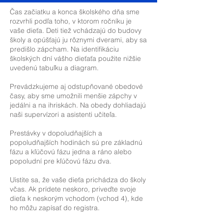
Čas začiatku a konca školského dňa sme
rozvrhli podľa toho, v ktorom ročníku je
vaše dieťa. Deti tiež vchádzajú do budovy
školy a opúšťajú ju rôznymi dverami, aby sa
predišlo zápcham. Na identifikáciu
školských dní vášho dieťaťa použite nižšie
uvedenú tabuľku a diagram.
Prevádzkujeme aj odstupňované obedové
časy, aby sme umožnili menšie zápchy v
jedálni a na ihriskách. Na obedy dohliadajú
naši supervízori a asistenti učiteľa.
Prestávky v dopoludňajších a
popoludňajších hodinách sú pre základnú
fázu a kľúčovú fázu jedna a ráno alebo
popoludní pre kľúčovú fázu dva.
Uistite sa, že vaše dieťa prichádza do školy
včas. Ak prídete neskoro, priveďte svoje
dieťa k neskorým vchodom (vchod 4), kde
ho môžu zapísať do registra.