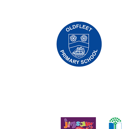
Základná 
01
Telefón:
Výkonná ve
Riaditeľk
Počiatočn
D Kirlew, 
príslušné
Copyright © 2021 Priorská základná šk
Číslo spoločnosti: 10375776. - Sídlo – Ke
Anglicko - HU5 4QH