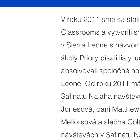
V roku 2011 sme sa sta
Classrooms a vytvorili 
v Sierra Leone s názvom
školy Priory písali listy,
absolvovali spoločné hod
Leone. Od roku 2011 má
Safinatu Najaha navštevu
Jonesová, pani Matthews
Mellorsová a slečna Col
návštevách v Safinatu N