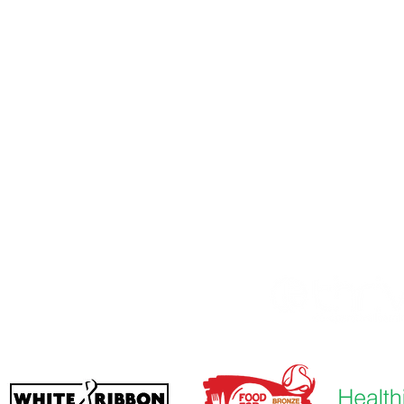
škola Priory, Priory Rd, Hull HU5 5RU
482 509631
Email:
admin@priory.hull.sch.uk
dúca učiteľka: pani J Mitchell
a školy: pani A Thompsonová
é otázky od rodičov a členov verejnosti budú smerovať sleč
našej školskej obchodnej asistentke, ktorá ich potom prepo
mu zamestnancovi.
ola
. Thrive Co-operative Learning Trust.
lvin Hall School, Bricknell Avenue, Hull,