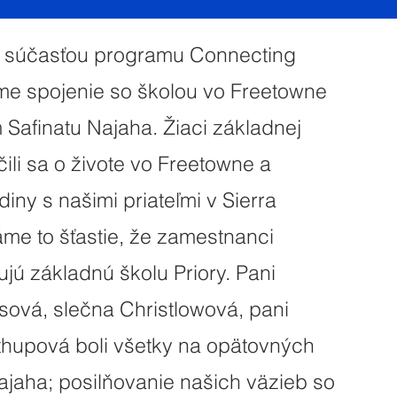
li súčasťou programu Connecting
sme spojenie so školou vo Freetowne
 Safinatu Najaha. Žiaci základnej
 učili sa o živote vo Freetowne a
iny s našimi priateľmi v Sierra
me to šťastie, že zamestnanci
jú základnú školu Priory. Pani
ová, slečna Christlowová, pani
thupová boli všetky na opätovných
ajaha; posilňovanie našich väzieb so