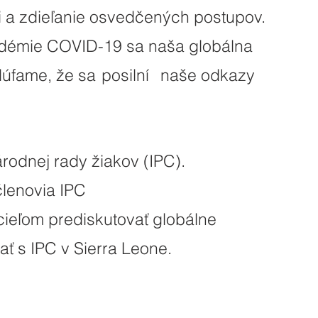
 a zdieľanie osvedčených postupov.
démie COVID-19 sa naša globálna
dúfame, že sa
posilní
naše odkazy
rodnej rady žiakov (IPC).
členovia IPC
 cieľom prediskutovať globálne
ť s IPC v Sierra Leone.