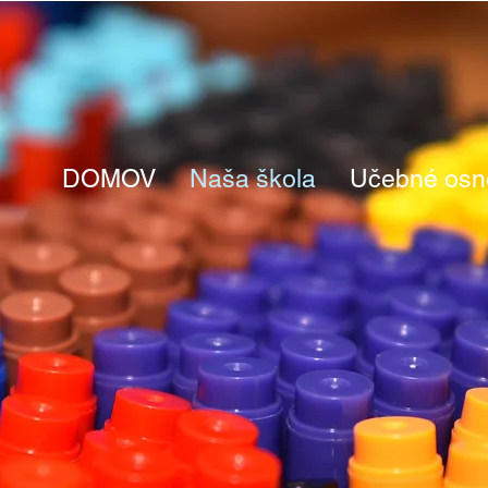
DOMOV
Naša škola
Učebné osn