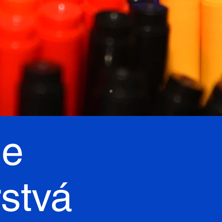
ne
rstvá