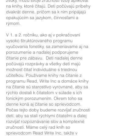
zvuky, môžu svoje zručnosti vždy aplikovať
na knihy, ktoré čítajú. Deti počúvajú príbehy
dvakrát denne, pričom sa k nim pripájajú
opakujúcim sa jazykom, činnosťami a
rýmom.
V 1. a 2. ročníku, ako aj v pokračovaní
vysoko štruktúrovaného programu
vyučovania fonetiky, sa zameriavame aj na
porozumenie a naďalej podporujeme
čítanie pre zábavu. Deti naďalej denne
počúvajú rozprávky a všetky deti majú
možnosť čítať individuálne s triednou
učiteľkou. Používame knihy na čítanie z
programu Read, Write Inc a domáce knihy
na čítanie sú starostlivo vyrovnané, aby sa
rýchlo dostali k čitateľom v súlade s ich
fonickým porozumením. Okrem toho sa
denne koná aj čítanie so sprievodcom.
Počas tejto doby budeme rozvíjať zručnosti
detí, aby sa stali rýchlymi čitateľmi a ďalej
rozvíjať rozpoznávanie slov a komplexné
zručnosti. Máme celý rad kníh so
sprievodcom Read Write Inc, takže v