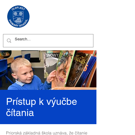
Prístup k výučbe
čítania
Priorská základná škola uznáva, že čítanie