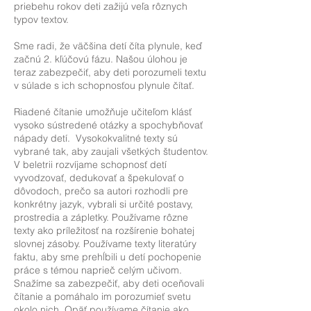
priebehu rokov deti zažijú veľa rôznych
typov textov.
Sme radi, že väčšina detí číta plynule, keď
začnú 2. kľúčovú fázu. Našou úlohou je
teraz zabezpečiť, aby deti porozumeli textu
v súlade s ich schopnosťou plynule čítať.
Riadené čítanie umožňuje učiteľom klásť
vysoko sústredené otázky a spochybňovať
nápady detí. Vysokokvalitné texty sú
vybrané tak, aby zaujali všetkých študentov.
V beletrii rozvíjame schopnosť detí
vyvodzovať, dedukovať a špekulovať o
dôvodoch, prečo sa autori rozhodli pre
konkrétny jazyk, vybrali si určité postavy,
prostredia a zápletky. Používame rôzne
texty ako príležitosť na rozšírenie bohatej
slovnej zásoby. Používame texty literatúry
faktu, aby sme prehĺbili u detí pochopenie
práce s témou naprieč celým učivom.
Snažíme sa zabezpečiť, aby deti oceňovali
čítanie a pomáhalo im porozumieť svetu
okolo nich. Opäť používame čítanie ako