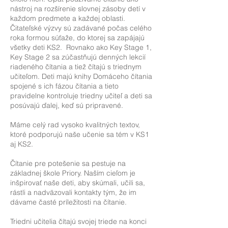
nástroj na rozšírenie slovnej zásoby detí v
každom predmete a každej oblasti.
Čitateľské výzvy sú zadávané počas celého
roka formou súťaže, do ktorej sa zapájajú
všetky deti KS2. Rovnako ako Key Stage 1,
Key Stage 2 sa zúčastňujú denných lekcií
riadeného čítania a tiež čítajú s triednym
učiteľom. Deti majú knihy Domáceho čítania
spojené s ich fázou čítania a tieto
pravidelne kontroluje triedny učiteľ a deti sa
posúvajú ďalej, keď sú pripravené.
Máme celý rad vysoko kvalitných textov,
ktoré podporujú naše učenie sa tém v KS1
aj KS2.
Čítanie pre potešenie sa pestuje na
základnej škole Priory. Naším cieľom je
inšpirovať naše deti, aby skúmali, učili sa,
rástli a nadväzovali kontakty tým, že im
dávame časté príležitosti na čítanie.
Triedni učitelia čítajú svojej triede na konci