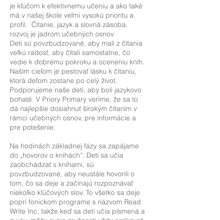
je kľúčom k efektívnemu učeniu a ako také
má v našej škole veľmi vysokú prioritu a
profil.
Čítanie, jazyk a slovná zásoba,
rozvoj je jadrom učebných osnov
Deti sú povzbudzované, aby mali z čítania
veľkú radosť, aby čítali samostatne, čo
vedie k dobrému pokroku a oceneniu kníh.
Naším cieľom je pestovať lásku k čítaniu,
ktorá deťom zostane po celý život.
Podporujeme naše deti, aby boli jazykovo
bohaté. V Priory Primary veríme, že sa to
dá najlepšie dosiahnuť širokým čítaním v
rámci učebných osnov, pre informácie a
pre potešenie.
Na hodinách základnej fázy sa zapájame
do „hovorov o knihách“. Deti sa učia
zaobchádzať s knihami, sú
povzbudzované, aby neustále hovorili o
tom, čo sa deje a začínajú rozpoznávať
niekoľko kľúčových slov. To všetko sa deje
popri fonickom programe s názvom Read
Write Inc, takže keď sa deti učia písmená a