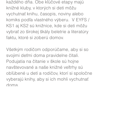
každého dňa. Obe kľúčové etapy majú
knižné kluby, v ktorých si deti môžu
vychutnať knihu, časopis, noviny alebo
komiks podľa vlastného výberu. V EYFS /
KS1 aj KS2 sú knižnice, kde si deti môžu
vybrať zo širokej škály beletrie a literatúry
faktu, ktoré si zoberú domov.
Všetkým rodičom odporúčame, aby si so
svojimi deťmi doma pravidelne čítali.
Podujatia na čítanie v škole sú hojne
navštevované a naše knižné veľtrhy sú
obľúbené u detí a rodičov, ktorí si spoločne
vyberajú knihy, aby si ich mohli vychutnať
doma.
Phonics
Čítajte, píšte Inc
Úvod do Read Write Inc pre rodičov a
opatrovateľov