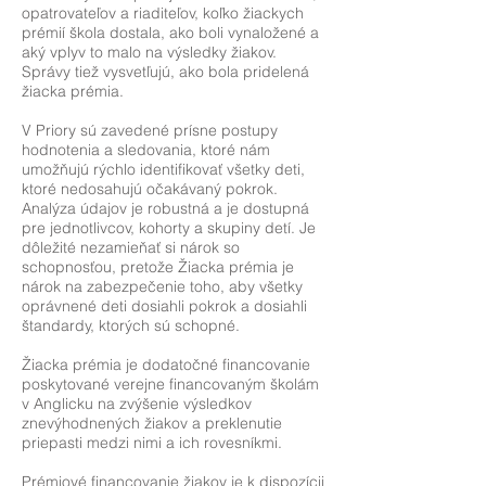
opatrovateľov a riaditeľov, koľko žiackych
prémií škola dostala, ako boli vynaložené a
aký vplyv to malo na výsledky žiakov.
Správy tiež vysvetľujú, ako bola pridelená
žiacka prémia.
V Priory sú zavedené prísne postupy
hodnotenia a sledovania, ktoré nám
umožňujú rýchlo identifikovať všetky deti,
ktoré nedosahujú očakávaný pokrok.
Analýza údajov je robustná a je dostupná
pre jednotlivcov, kohorty a skupiny detí. Je
dôležité nezamieňať si nárok so
schopnosťou, pretože Žiacka prémia je
nárok na zabezpečenie toho, aby všetky
oprávnené deti dosiahli pokrok a dosiahli
štandardy, ktorých sú schopné.
Žiacka prémia je dodatočné financovanie
poskytované verejne financovaným školám
v Anglicku na zvýšenie výsledkov
znevýhodnených žiakov a preklenutie
priepasti medzi nimi a ich rovesníkmi.
Prémiové financovanie žiakov je k dispozícii