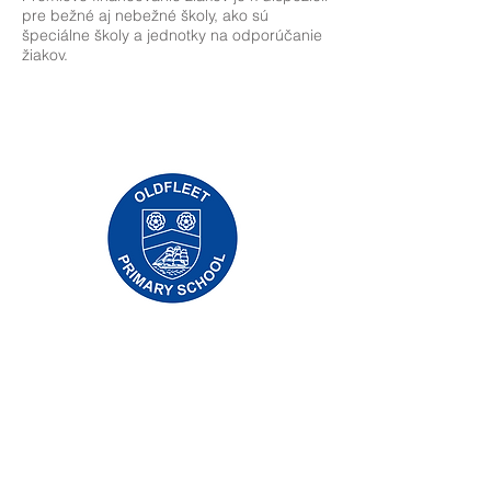
pre bežné aj nebežné školy, ako sú
špeciálne školy a jednotky na odporúčanie
žiakov.
Základná škola Priory, Priory Rd, Hull HU5
5RU
Telefón:
01482 509631
Email:
admin@priory.hull.sch.uk
Výkonná vedúca učiteľka: pani J Mitchell
Riaditeľka školy: pani A Thompsonová
Počiatočné otázky od rodičov a členov
verejnosti budú smerovať slečne D Kirlew,
našej školskej obchodnej asistentke, ktorá ich
potom prepošle príslušnému zamestnancovi.