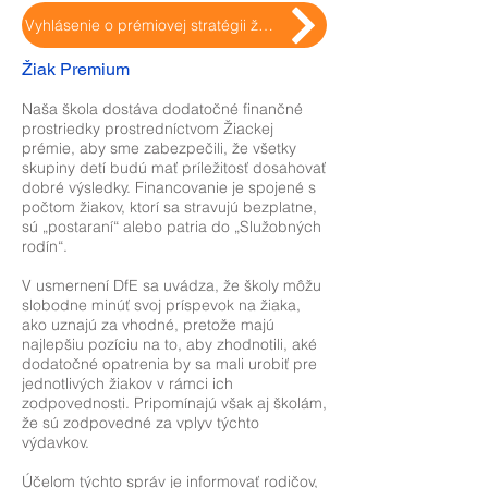
Vyhlásenie o prémiovej stratégii žiaka
Žiak Premium
Naša škola dostáva dodatočné finančné
prostriedky prostredníctvom Žiackej
prémie, aby sme zabezpečili, že všetky
skupiny detí budú mať príležitosť dosahovať
dobré výsledky. Financovanie je spojené s
počtom žiakov, ktorí sa stravujú bezplatne,
sú „postaraní“ alebo patria do „Služobných
rodín“.
V usmernení DfE sa uvádza, že školy môžu
slobodne minúť svoj príspevok na žiaka,
ako uznajú za vhodné, pretože majú
najlepšiu pozíciu na to, aby zhodnotili, aké
dodatočné opatrenia by sa mali urobiť pre
jednotlivých žiakov v rámci ich
zodpovednosti. Pripomínajú však aj školám,
že sú zodpovedné za vplyv týchto
výdavkov.
Účelom týchto správ je informovať rodičov,