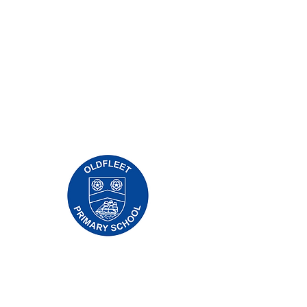
Escuela primaria Priory, Priory Rd, Hull HU5
5RU
Teléfono:
01482 509631
Correo electrónico:
admin@priory.hull.sch.uk
Directora ejecutiva: Sra. J Mitchell
Directora de la escuela: Sra. A Thompson