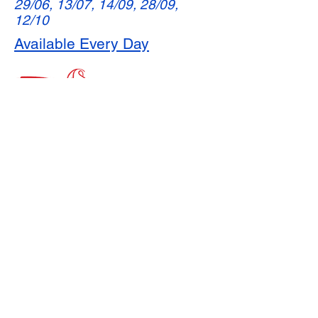
29/06, 13/07, 14/09, 28/09,
12/10
Available Every Day
Escuela primaria Priory, Priory Rd, Hull HU5
5RU
Teléfono:
01482 509631
Correo electrónico:
admin@priory.hull.sch.uk
Directora ejecutiva: Sra. J Mitchell
Directora de la escuela: Sra. A Thompson