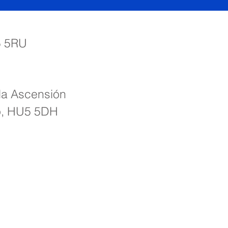
5 5RU
 la Ascensión
o, HU5 5DH