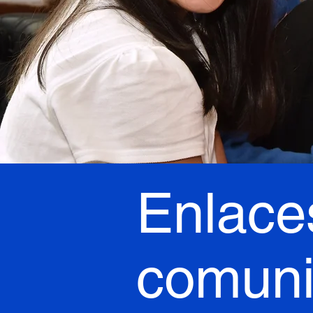
Enlace
comuni