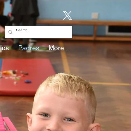
ios
Padres
More...