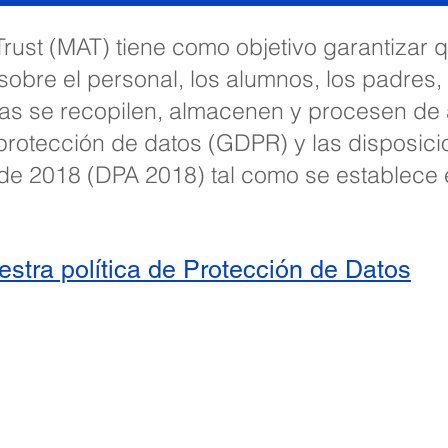
rust (MAT) tiene como objetivo garantizar q
obre el personal, los alumnos, los padres, l
onas se recopilen, almacenen y procesen de
rotección de datos (GDPR) y las disposicio
de 2018 (DPA 2018) tal como se establece 
estra política de Protección de Datos
imaria Priory, Priory Rd, Hull HU5 5RU
1482 509631
Correo electrónico:
admin@priory.hull.sch.u
ejecutiva: Sra. J Mitchell
 de la escuela: Sra. A Thompson
tas iniciales de los padres y miembros del público se