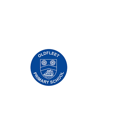
مدرسة بريوري الابتدائية ، طريق بريوري ، هال
HU5 5RU
هاتف:
01482 509631
بريد الالكتروني:
admin@priory.hull.sch.uk
المدير التنفيذي: السيدة جي ميتشل
مدير المدرسة: السيدة أ طومسون
ستوجه الاستفسارات الأولية من الآباء وأفراد
الجمهور إلى الآنسة D Kirlew ، مساعد الأعمال في
المدرسة ، والتي ستحيلها بعد ذلك إلى الموظف
المعني.