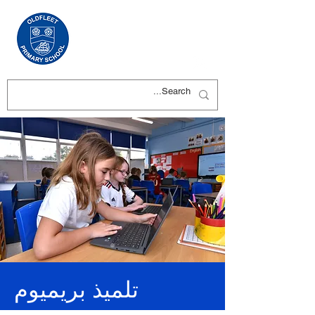
تلميذ بريميوم