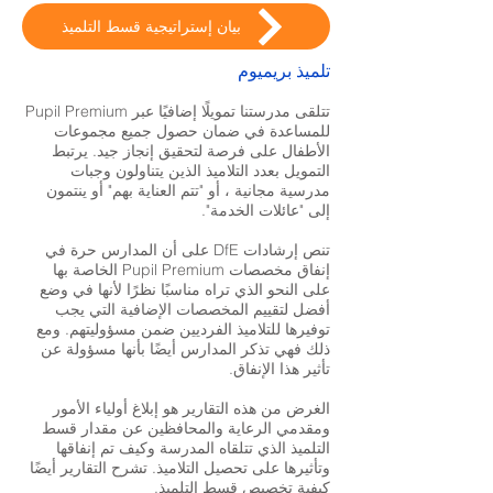
بيان إستراتيجية قسط التلميذ
تلميذ بريميوم
تتلقى مدرستنا تمويلًا إضافيًا عبر Pupil Premium
للمساعدة في ضمان حصول جميع مجموعات
الأطفال على فرصة لتحقيق إنجاز جيد. يرتبط
التمويل بعدد التلاميذ الذين يتناولون وجبات
مدرسية مجانية ، أو "تتم العناية بهم" أو ينتمون
إلى "عائلات الخدمة".
تنص إرشادات DfE على أن المدارس حرة في
إنفاق مخصصات Pupil Premium الخاصة بها
على النحو الذي تراه مناسبًا نظرًا لأنها في وضع
أفضل لتقييم المخصصات الإضافية التي يجب
توفيرها للتلاميذ الفرديين ضمن مسؤوليتهم. ومع
ذلك فهي تذكر المدارس أيضًا بأنها مسؤولة عن
تأثير هذا الإنفاق.
الغرض من هذه التقارير هو إبلاغ أولياء الأمور
ومقدمي الرعاية والمحافظين عن مقدار قسط
التلميذ الذي تتلقاه المدرسة وكيف تم إنفاقها
وتأثيرها على تحصيل التلاميذ. تشرح التقارير أيضًا
كيفية تخصيص قسط التلميذ.