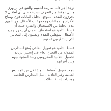
توجد إجراءات صارمة للتقييم والتتبع في بريوري
والتي تمكننا من التعرف بسرعة على أي أطفال لا
يحرزون التقدم المتوقع. تحليل البيانات قوي ومتاح
للأفراد والجماعات ومجموعات الأطفال. من المهم
عدم الخلط بين الاستحقاق والقدرة حيث أن
قسط التلميذ هو استحقاق لضمان أن يحرز جميع
الأطفال المؤهلين التقدم ويصلون إلى المعايير
التي يستطيعون تحقيقها.
قسط التلميذ هو تمويل إضافي يُمنح للمدارس
الممولة من القطاع العام في إنجلترا لزيادة
تحصيل التلاميذ المحرومين وسد الفجوة بينهم
وبين أقرانهم.
يتوفر تمويل أقساط التلميذ لكل من المدارس
العادية وغير العادية ، مثل المدارس الخاصة
ووحدات إحالة الطلاب.