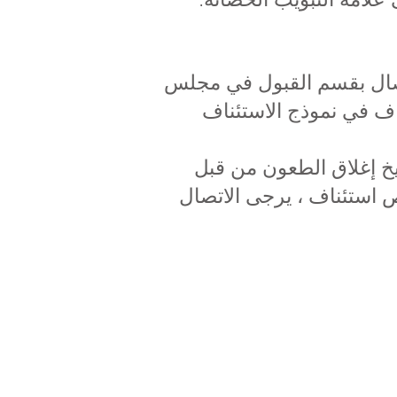
اتصال بقسم القبول في مجلس
اف في نموذج الاستئناف
غضون 20 يومًا دراسيًا من تاريخ إغلاق الطعون من قبل
أي استفسار بخصوص استئناف ، يرجى الاتصال