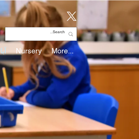
More...
Nursery
آبا