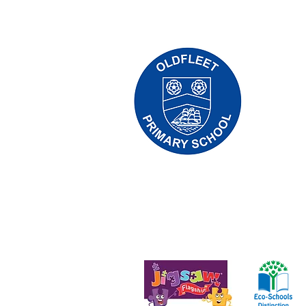
ستوجه الاستفسارات الأولية من الآباء وأفراد الجمهور إلى الآنسة D Kirlew ،
لمعني.
ق النشر © 2021 Priory Primary School
 - مكتب مسجل - مدرسة كيلفن هول ، شارع بريكنيل ، هال ،
إنجلترا - HU5 4QH