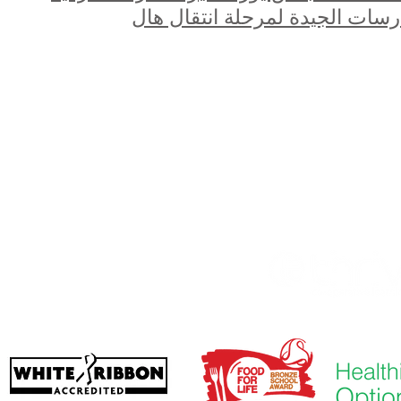
رسات الجيدة لمرحلة انتقال هال
سة بريوري الابتدائية ، طريق بريوري ، هال HU5 5RU
01482 509631
ف:
بريد الالكتروني:
admin@priory.hull.sch.uk
دير التنفيذي: السيدة جي ميتشل
ر المدرسة: السيدة أ طومسون
عد الأعمال في المدرسة ، والتي ستحيلها بعد ذلك إلى الموظف ا
. تزدهر ثقة التعلم التعاوني.
حقو
رقم الشركة: 10375776.