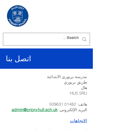
اتصل بنا
مدرسة بريوري الابتدائية
طريق بريوري
هال
HU5 5RU
هاتف:
01482 509631
البريد الإلكتروني:
admin@priory.hull.sch.uk
الاتجاهات