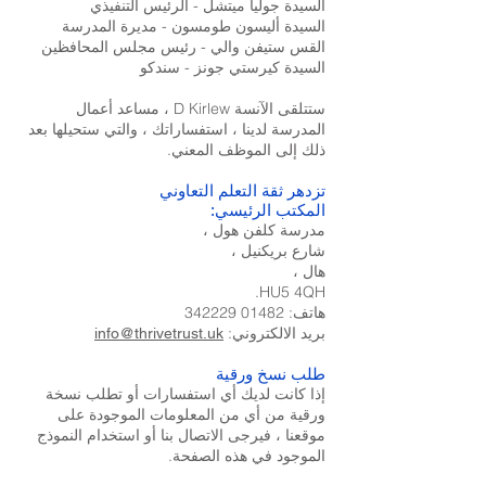
السيدة جوليا ميتشل - الرئيس التنفيذي
السيدة أليسون طومسون - مديرة المدرسة
القس ستيفن والي - رئيس مجلس المحافظين
السيدة كيرستي جونز - سندكو
ستتلقى الآنسة D Kirlew ، مساعد أعمال
المدرسة لدينا ، استفساراتك ، والتي ستحيلها بعد
ذلك إلى الموظف المعني.
تزدهر ثقة التعلم التعاوني
المكتب الرئيسي:
مدرسة كلفن هول ،
شارع بريكنيل ،
هال ،
HU5 4QH.
هاتف: 01482 342229
بريد الالكتروني:
info@thrivetrust.uk
طلب نسخ ورقية
إذا كانت لديك أي استفسارات أو تطلب نسخة
ورقية من أي من المعلومات الموجودة على
موقعنا ، فيرجى الاتصال بنا أو استخدام النموذج
الموجود في هذه الصفحة.