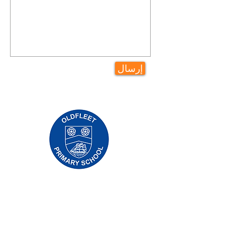
إرسال
مدرسة بريوري الابتدائية ، طريق بريوري ، هال
HU5 5RU
هاتف:
01482 509631
بريد الالكتروني:
admin@priory.hull.sch.uk
المدير التنفيذي: السيدة جي ميتشل
مدير المدرسة: السيدة أ طومسون