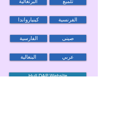
تلميع
البرتغالية
الفرنسية
كينيارواندا
صينى
الفارسية
عربي
البنغالية
Hull DAP Website