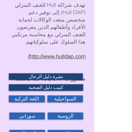
تهدف شراكة Hull للعنف المنزلي
(Hull DAP) إلى توفير دعم
متخصص متعدد الوكالات لحماية
الأفراد وأطفالهم الذين يتعرضون
للعنف المنزلي مع محاسبة مرتكبي
هذا السلوك على سلوكياتهم.
http://www.hulldap.com/
نشرة دليل الرجال
منشورات DAP بـ 12 لغة مختلفة
كتيب دليل الضحية
السواحيلية
اللغة التركية
الروسية
سوراني