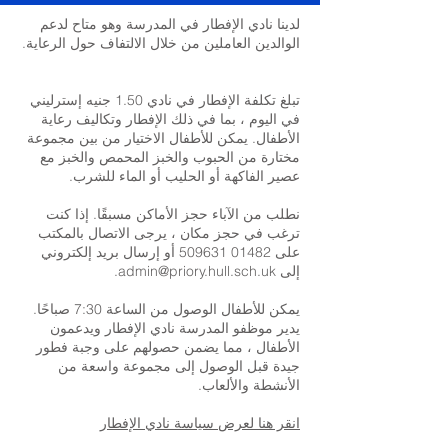
لدينا نادي الإفطار في المدرسة وهو متاح لدعم
الوالدين العاملين من خلال الالتفاف حول الرعاية.
تبلغ تكلفة الإفطار في نادي 1.50 جنيه إسترليني
في اليوم ، بما في ذلك الإفطار وتكاليف رعاية
الأطفال. يمكن للأطفال الاختيار من بين مجموعة
مختارة من الحبوب والخبز المحمص والخبز مع
عصير الفاكهة أو الحليب أو الماء للشرب.
نطلب من الآباء حجز الأماكن مسبقًا. إذا كنت
ترغب في حجز مكان ، يرجى الاتصال بالمكتب
على
01482 509631
أو إرسال بريد إلكتروني
إلى
admin@priory.hull.sch.uk
.
يمكن للأطفال الوصول من الساعة 7:30 صباحًا.
يدير موظفو المدرسة نادي الإفطار ويدعمون
الأطفال ، مما يضمن حصولهم على وجبة فطور
جيدة قبل الوصول إلى مجموعة واسعة من
الأنشطة والألعاب.
انقر هنا لعرض سياسة نادي الإفطار