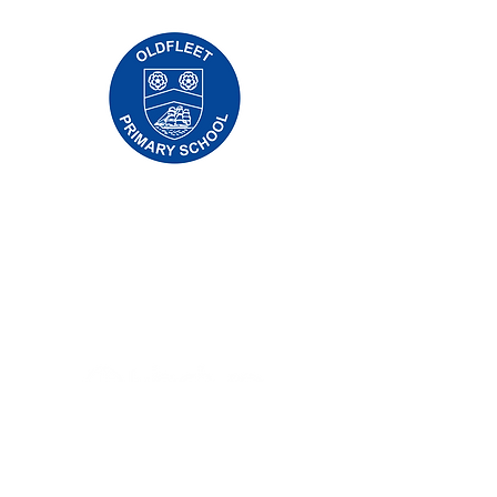
مدرسة بريوري الابتدائية ، طريق بريوري ، هال
HU5 5RU
هاتف:
01482 509631
بريد الالكتروني:
admin@priory.hull.sch.uk
المدير التنفيذي: السيدة جي ميتشل
مدير المدرسة: السيدة أ طومسون
ستوجه الاستفسارات الأولية من الآباء وأفراد
الجمهور إلى الآنسة D Kirlew ، مساعد الأعمال في
المدرسة ، والتي ستحيلها بعد ذلك إلى الموظف
المعني.
سياسات الخصوصية