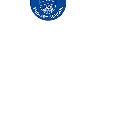
Начальная школа Priory, Priory Rd, Hull HU5
5RU
Телефон:
01482 509631
Эл. адрес:
admin@priory.hull.sch.uk
Исполнительный директор: миссис Дж.
Митчелл
Директор школы: миссис А. Томпсон
Первоначальные запросы от родителей и
представителей общественности будут
направляться мисс Д. Кирлью, нашему
школьному ассистенту по бизнесу, которая
затем направит их соответствующему
сотруднику.
Политика конфиденциальности
Уставная информация