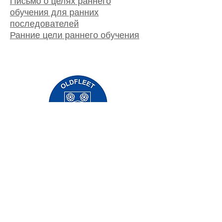
Письмо о целях раннего
обучения для ранних
последователей
Ранние цели раннего обучения
Начальная школа Priory, Priory Rd, Hull HU5
5RU
Телефон:
01482 509631
Эл. адрес:
admin@priory.hull.sch.uk
Исполнительный директор: миссис Дж.
Митчелл
Директор школы: миссис А. Томпсон
Первоначальные запросы от родителей и
представителей общественности будут
направляться мисс Д. Кирлью, нашему