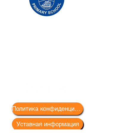
Начальная школа Priory, Priory Rd, Hull HU5
5RU
Телефон:
01482 509631
Эл. адрес:
admin@priory.hull.sch.uk
Исполнительный директор: миссис Дж.
Митчелл
Директор школы: миссис А. Томпсон
Первоначальные запросы от родителей и
представителей общественности будут
направляться мисс Д. Кирлью, нашему
школьному ассистенту по бизнесу, которая
затем направит их соответствующему
сотруднику.
Политика конфиденциальности
Уставная информация